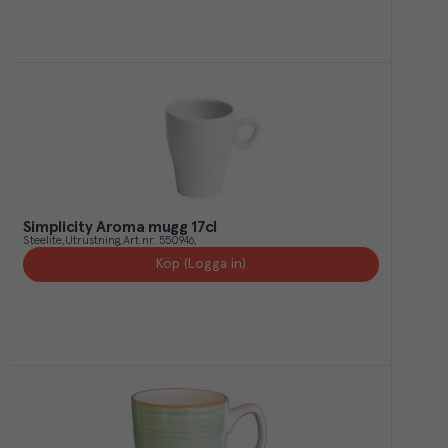
Simplicity Aroma mugg 17cl
Steelite
Utrustning
Art.nr.
550946
Köp (Logga in)