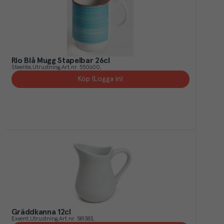
Rio Blå Mugg Stapelbar 26cl
Steelite
Utrustning
Art.nr.
550600
Köp (Logga in)
Gräddkanna 12cl
Exxent
Utrustning
Art.nr.
581383