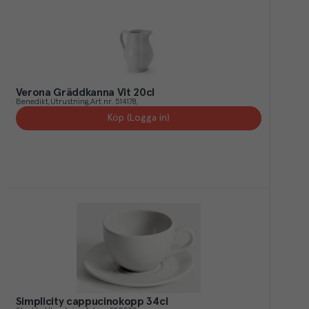
Verona Gräddkanna Vit 20cl
Benedikt
Utrustning
Art.nr.
514178
Köp (Logga in)
Simplicity cappucinokopp 34cl