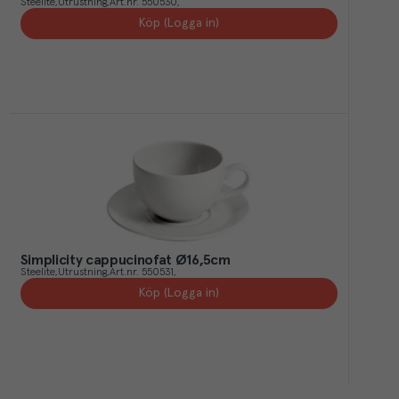
Steelite
Utrustning
Art.nr.
550530
Köp (Logga in)
Simplicity cappucinofat Ø16,5cm
Steelite
Utrustning
Art.nr.
550531
Köp (Logga in)