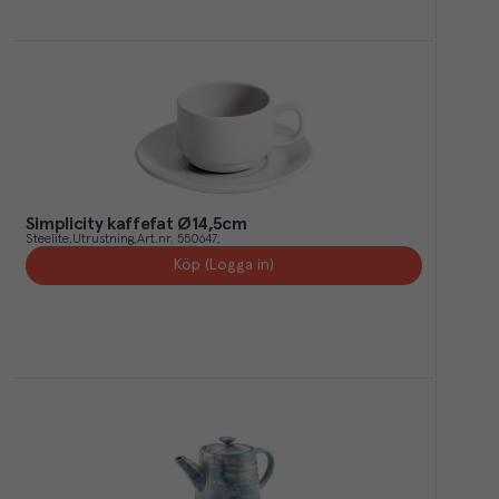
Simplicity kaffefat Ø14,5cm
Steelite
Utrustning
Art.nr.
550647
Köp (Logga in)