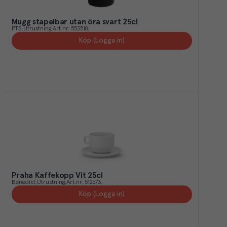
Mugg stapelbar utan öra svart 25cl
PTS
Utrustning
Art.nr.
553518
Köp (Logga in)
Praha Kaffekopp Vit 25cl
Benedikt
Utrustning
Art.nr.
512673
Köp (Logga in)