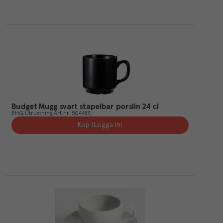
Budget Mugg svart stapelbar porslin 24 cl
EHG
Utrustning
Art.nr.
504483
Köp (Logga in)