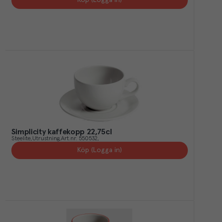
Köp (Logga in)
Simplicity kaffekopp 22,75cl
Steelite
Utrustning
Art.nr.
550532
Köp (Logga in)