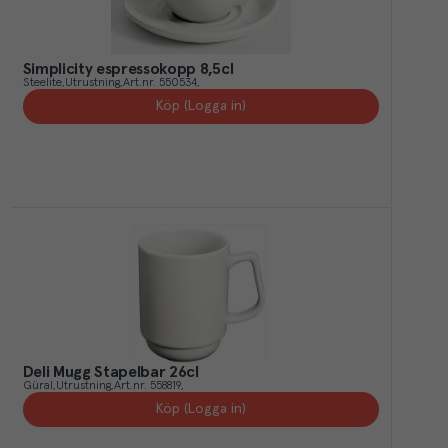
Simplicity espressokopp 8,5cl
Steelite
Utrustning
Art.nr.
550534
Köp (Logga in)
Deli Mugg Stapelbar 26cl
Güral
Utrustning
Art.nr.
558819
Köp (Logga in)