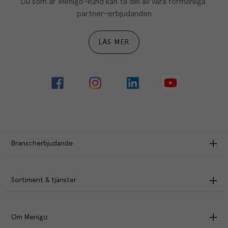
Du som är Menigo-kund kan ta del av våra förmånliga 
partner-erbjudanden
LÄS MER
Branscherbjudande
Sortiment & tjänster
Om Menigo