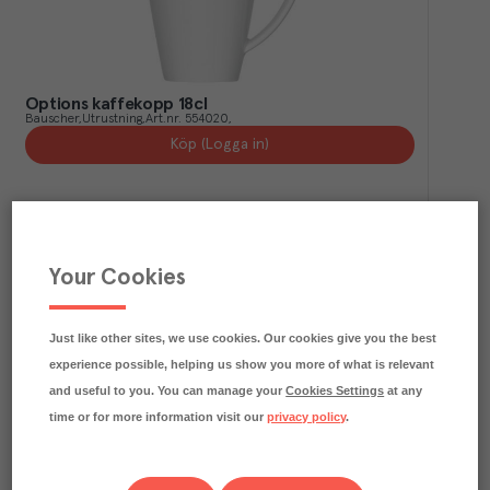
Options kaffekopp 18cl
Bauscher
Utrustning
Art.nr.
554020
Köp (Logga in)
Your Cookies
Just like other sites, we use cookies. Our cookies give you the best
experience possible, helping us show you more of what is relevant
and useful to you. You can manage your
Cookies Settings
at any
time or for more information visit our
privacy policy
.
Terra mugg utan öra grå 32cl
GenWare
Utrustning
Art.nr.
506022
Köp (Logga in)