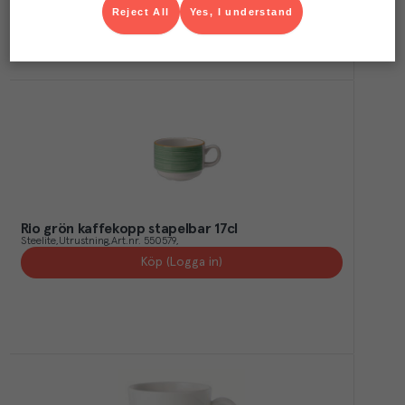
Reject All
Yes, I understand
Rio grön kaffekopp stapelbar 17cl
Steelite
Utrustning
Art.nr.
550579
Köp (Logga in)