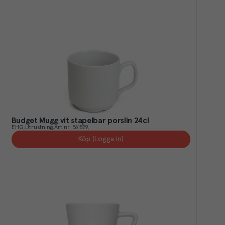
Budget Mugg vit stapelbar porslin 24cl
EHG
Utrustning
Art.nr.
561829
Köp (Logga in)