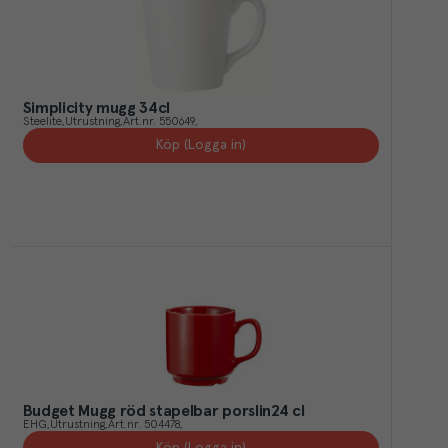
Simplicity mugg 34cl
Steelite
Utrustning
Art.nr.
550649
Köp (Logga in)
Budget Mugg röd stapelbar porslin24 cl
EHG
Utrustning
Art.nr.
504478