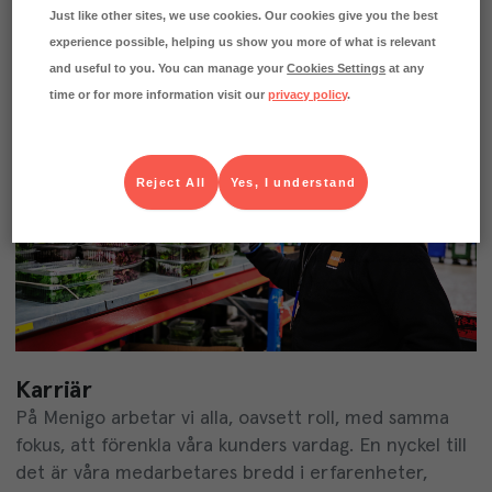
Just like other sites, we use cookies. Our cookies give you the best
Menigo har ett nyhetsrum på MyNewsdesk där du
experience possible, helping us show you more of what is relevant
hittar bildmaterial, pressmeddelanden och annat
and useful to you. You can manage your
Cookies Settings
at any
matnyttigt.
time or for more information visit our
privacy policy
.
Reject All
Yes, I understand
Karriär
På Menigo arbetar vi alla, oavsett roll, med samma
fokus, att förenkla våra kunders vardag. En nyckel till
det är våra medarbetares bredd i erfarenheter,