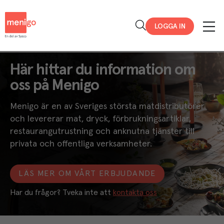
Menigo
LOGGA IN
Här hittar du information om
oss på Menigo
Menigo är en av Sveriges största matdistributörer
och levererar mat, dryck, förbrukningsartiklar,
restaurangutrustning och anknutna tjänster till
privata och offentliga verksamheter.
LÄS MER OM VÅRT ERBJUDANDE
Har du frågor? Tveka inte att 
kontakta oss