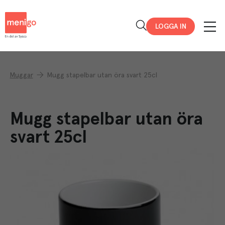
Menigo
LOGGA IN
Muggar
Mugg stapelbar utan öra svart 25cl
Mugg stapelbar utan öra
svart 25cl