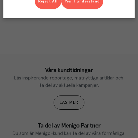
Reject All
Yes, I understand
Våra kundtidningar
Läs inspirerande reportage, matnyttiga artiklar och 
ta del av aktuella kampanjer.
LÄS MER
Ta del av Menigo Partner
Du som är Menigo-kund kan ta del av våra förmånliga 