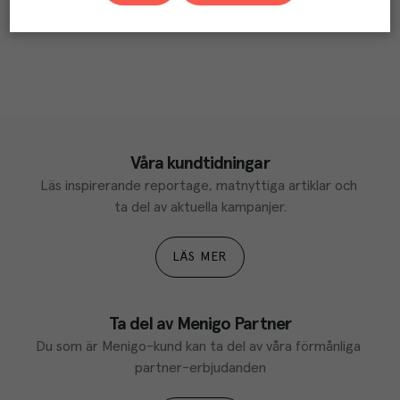
Våra kundtidningar
Läs inspirerande reportage, matnyttiga artiklar och 
ta del av aktuella kampanjer.
LÄS MER
Ta del av Menigo Partner
Du som är Menigo-kund kan ta del av våra förmånliga 
partner-erbjudanden