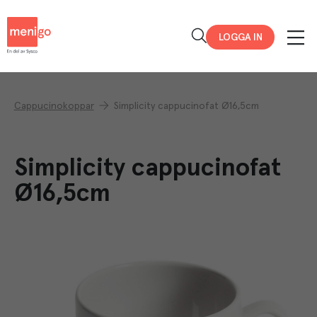
Menigo
LOGGA IN
Cappucinokoppar
Simplicity cappucinofat Ø16,5cm
Simplicity cappucinofat
Ø16,5cm