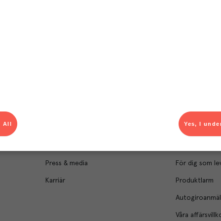
Om Menigo
Kontakt & s
Företagsfakta
Bli kund
Företagsledning
Kundservice
 All
Yes, I unde
Hållbarhet
Säljavdelning
Branschsamarbeten
Kontor & lager
Press & media
För dig som le
Karriär
Produktlarm
Autogiroanmä
Våra affärsvillk