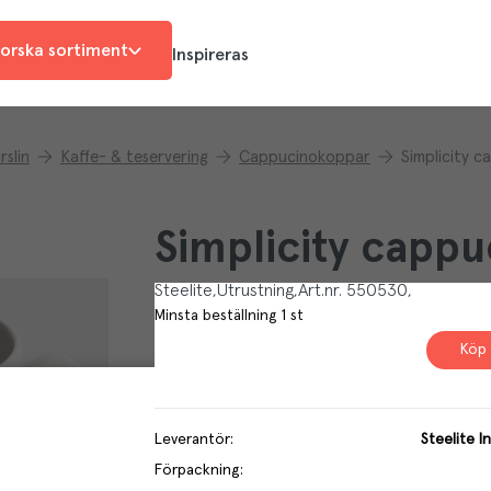
orska sortiment
Inspireras
rslin
Kaffe- & teservering
Cappucinokoppar
Simplicity 
Simplicity capp
Steelite
Utrustning
Art.nr.
550530
Minsta beställning
1
st
Köp 
Leverantör
:
Steelite I
Förpackning
: