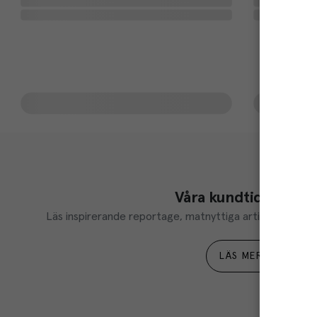
Våra kundtidningar
Läs inspirerande reportage, matnyttiga artiklar och ta d
LÄS MER