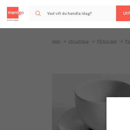
Menigo
Utf
Hem
Utrustning
På bordet
Po