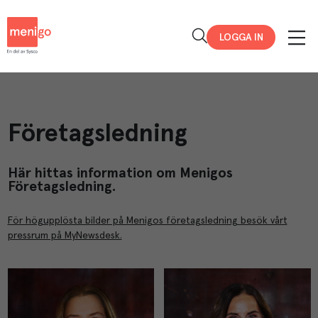
Menigo
LOGGA IN
Företagsledning
Här hittas information om Menigos
Företagsledning.
För högupplösta bilder på Menigos företagsledning besök vårt
pressrum på MyNewsdesk.