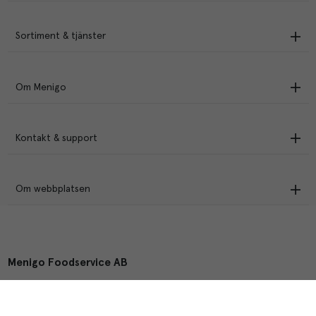
Sortiment & tjänster
Om Menigo
Kontakt & support
Om webbplatsen
Menigo Foodservice AB
Box 1120, 721 28 Västerås