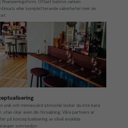
 finansieringsform. Oftast behövs varken 
ntinsats eller kompletterande säkerheter mer än 
tet.
eptualisering
n unik och minnesvärd atmosfär lockar du inte bara 
, utan ökar även din försäljning. Våra partners är 
er på konceptualisering av såväl enskilda 
uranger som kedjor.