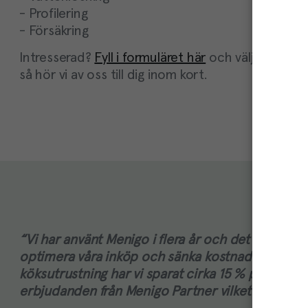
- Profilering
- Försäkring
Intresserad?
Fyll i formuläret här
och välj vilka tjä
så hör vi av oss till dig inom kort.
“Vi har använt Menigo i flera år och det har verkli
optimera våra inköp och sänka kostnaderna. Särs
köksutrustning har vi sparat cirka 15 % på årsbasi
erbjudanden från Menigo Partner vilket sparar oss