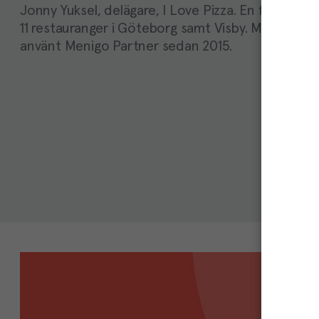
Jonny Yuksel, delägare, I Love Pizza. En familjeäg
11 restauranger i Göteborg samt Visby. Menigoku
använt Menigo Partner sedan 2015.