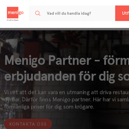
Menigo
Utf
Menigo Partner - förm
erbjudanden för dig s
Vi vet att det kan vara en utmaning att driva restau
dyrbar. Därför finns Menigo partner. Här har vi saml
förmånliga priser för dig som krögare.
KONTAKTA OSS