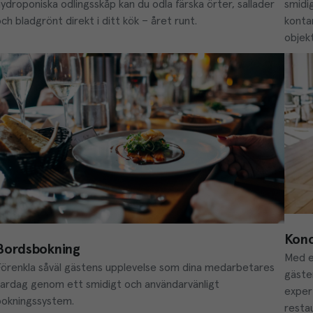
smidig
ydroponiska odlingsskåp kan du odla färska örter, sallader 
konta
ch bladgrönt direkt i ditt kök – året runt. 
objek
Konc
Bordsbokning
Med e
Förenkla såväl gästens upplevelse som dina medarbetares 
gäster
vardag genom ett smidigt och användarvänligt 
expert
bokningssystem. 
resta