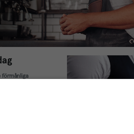
dag
 förmånliga