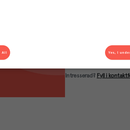
Genom nyheten Verifone Pa
kunder på det sätt som pas
betalterminal i världsklas
transaktionspriser.
Erbjudande till dig som M
Välj Verifone Pay för kort
 All
Yes, I unde
LÄS MER HÄR
Intresserad?
Fyll i kontakt