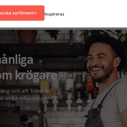
orska sortiment
Inspireras
ånliga
om krögare
rang och att tiden är
at unika erbjudanden till