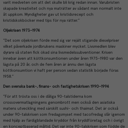
varit medveten om att det skulle bli krig redan innan. Varubristen
skapade kreativitet och nya maträtter av sådant man normalt inte
åt uppkom. Myndigheter gav ut kristidsrecept och
kristidskokböcker med tips för nya rätter.”
Oljekrisen 1973–1974
”Det som oljekrisen förde med sig var rejält stigande dieselpriser
vilket påverkade jordbrukens maskiner mycket. Livsmedlen blev
dyrare så staten fick ökad sina livsmedelssubventioner. Krisen
innebar även att köttkonsumtionen under åren 1975–1980 var den
lägsta på 20 år, och de fem åren är ännu den lägsta
köttkonsumtion vi haft per person sedan statistik började föras
1958.”
Den svenska
bank-, finans- och fastighetskrisen 1990–1994
”För att trösta oss i de dåliga 90-talstiderna kom
crossovermatlagningens genombrott men också den asiatiska
matens utveckling med särskilt sushi- och thaimat. Det är också
under 90-talskrisen som fredagsmyset med tacofredag slår igenom
med hjälp av färdigblandade kryddor från kryddföretag och i övrigt
en konceptbaserad måltid. Det var inte 90-talskrisen som födde de