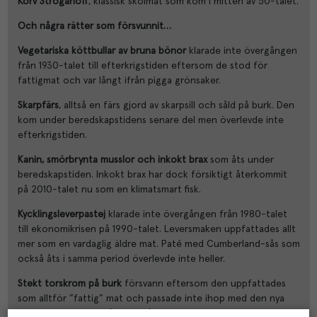
Korv Stroganoff
, klassisk skolmat som kom i mitten av 50-talet.
Och några rätter som försvunnit…
Vegetariska köttbullar av bruna bönor
klarade inte övergången
från 1930-talet till efterkrigstiden eftersom de stod för
fattigmat och var långt ifrån pigga grönsaker.
Skarpfärs
, alltså en färs gjord av skarpsill och såld på burk. Den
kom under beredskapstidens senare del men överlevde inte
efterkrigstiden.
Kanin, smörbrynta musslor och inkokt brax
som åts under
beredskapstiden. Inkokt brax har dock försiktigt återkommit
på 2010-talet nu som en klimatsmart fisk.
Kycklingsleverpastej
klarade inte övergången från 1980-talet
till ekonomikrisen på 1990-talet. Leversmaken uppfattades allt
mer som en vardaglig äldre mat. Paté med Cumberland-sås som
också åts i samma period överlevde inte heller.
Stekt torskrom på burk
försvann eftersom den uppfattades
som alltför ”fattig” mat och passade inte ihop med den nya
crossovertanken i måltiden på 1990-talet.