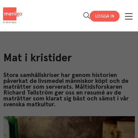
Menigo
LOGGA IN
Mat i kristider
Stora samhällskriser har genom historien
påverkat de livsmedel människor köpt och de
maträtter som serverats. Måltidsforskaren
Richard Tellström ger oss en resumé av de
maträtter som klarat sig bäst och sämst i vår
svenska matkultur.