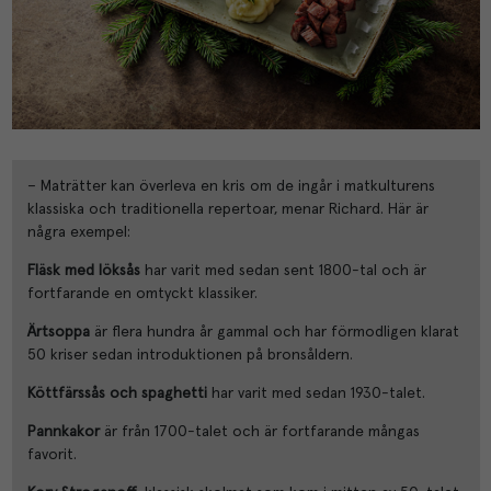
– Maträtter kan överleva en kris om de ingår i matkulturens
klassiska och traditionella repertoar, menar Richard. Här är
några exempel:
Fläsk m
ed löks
ås
har varit med sedan sent 1800-tal och är
fortfarande en omtyckt klassiker.
Ärtsoppa
är flera hundra år gammal och har förmodligen klarat
50 kriser sedan introduktionen på bronsåldern.
Köttfärss
ås och spaghetti
har varit med sedan 1930-talet.
Pannkakor
är från 1700-talet och är fortfarande mångas
favorit.