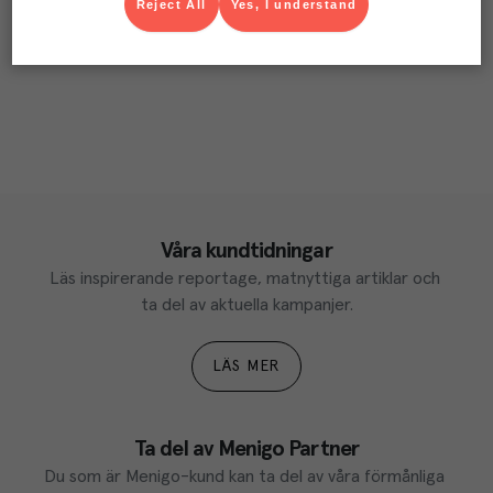
Reject All
Yes, I understand
Våra kundtidningar
Läs inspirerande reportage, matnyttiga artiklar och 
ta del av aktuella kampanjer.
LÄS MER
Ta del av Menigo Partner
Du som är Menigo-kund kan ta del av våra förmånliga 