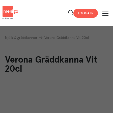
Menigo
LOGGA IN
Mjölk & gräddkannor
Verona Gräddkanna Vit 20cl
Verona Gräddkanna Vit
20cl