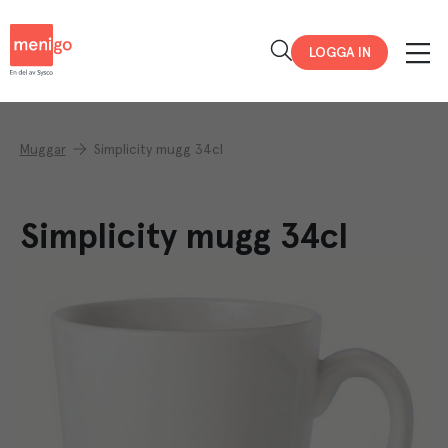
Menigo
LOGGA IN
Muggar
Simplicity mugg 34cl
Simplicity mugg 34cl