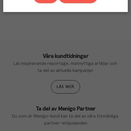
Våra kundtidningar
Läs inspirerande reportage, matnyttiga artiklar och 
ta del av aktuella kampanjer.
LÄS MER
Ta del av Menigo Partner
Du som är Menigo-kund kan ta del av våra förmånliga 
partner-erbjudanden