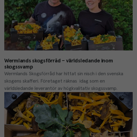
Wermlands skogsförråd – världsledande inom
skogssvamp
Wermlands Skogsförråd har hittat sin nisch i den svenska 
skogens skafferi. Företaget räknas  idag som en 
världsledande leverantör av högkvalitativ skogssvamp.