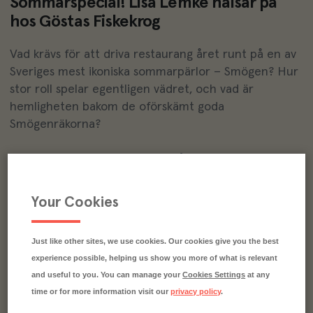
Sommarspecial! Lisa Lemke hälsar på
hos Göstas Fiskekrog
Vad krävs för att driva restaurang året runt på en av
Sveriges mest ikoniska sommarpärlor – Smögen? Hur
stor roll spelar egentligen vädret, och vad är
hemligheten bakom de oförskämt goda
Smögenräkorna?
Missa inte Lisa Lemkes besök på Göstas Fiskekrog där
hon möter ägaren Patrik Jansson tillsammans med
butiksansvariga Alice Lundin. Det blir ett
Your Cookies
inspirerande samtal om livet som krögare vid havet –
kryddat med massor av matglädje.
Just like other sites, we use cookies. Our cookies give you the best
experience possible, helping us show you more of what is relevant
SE KLIPPET HÄR
and useful to you. You can manage your
Cookies Settings
at any
time or for more information visit our
privacy policy
.