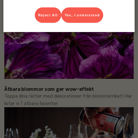
Mer härlig sommarinspiration
Reject All
Yes, I understand
Ätbara blommor som ger wow-effekt
Toppa dina rätter med dekorationer från blomsterriket! Här 
listar vi 7 ätbara favoriter.