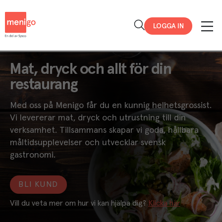
Menigo
LOGGA IN
Mat, dryck och allt för din
restaurang
Med oss på Menigo får du en kunnig helhetsgrossist.
Vi levererar mat, dryck och utrustning till din
verksamhet. Tillsammans skapar vi goda, hållbara
måltidsupplevelser och utvecklar svensk
gastronomi.
BLI KUND
Vill du veta mer om hur vi kan hjälpa dig? 
Klicka här