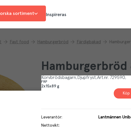
orska sortiment
Inspireras
t
Fast food
Hamburgerbröd
Färdigbakad
Hamburger
Hamburgerbröd 
Korvbrödsbagarn
Djupfryst
Art.nr.
729590
FRP
2x15x89 g
Köp 
Leverantör
:
Lantmännen Unib
Nettovikt
: