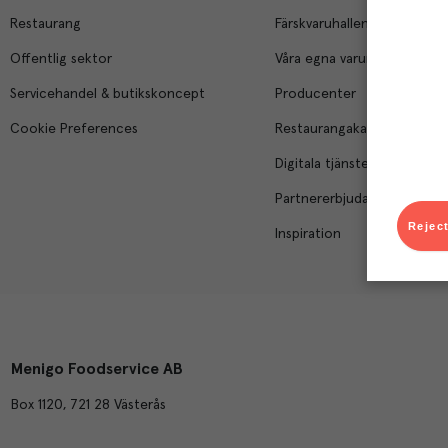
Restaurang
Färskvaruhallen
Offentlig sektor
Våra egna varumärken
Servicehandel & butikskoncept
Producenter
Cookie Preferences
Restaurangakademien
Digitala tjänster
Partnererbjudanden
Reject
Inspiration
Menigo Foodservice AB
Box 1120, 721 28 Västerås