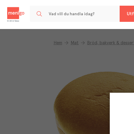
Menigo
Utf
Hem
Mat
Bröd, bakverk & desser