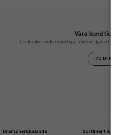
Våra kundtidningar
Läs inspirerande reportage, matnyttiga artiklar och ta d
LÄS MER
Branscherbjudande
Sortiment & tjänster