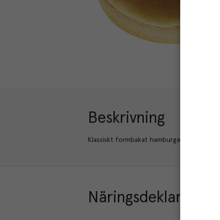
Beskrivning
Klassiskt formbakat hamburgerbröd, skuret
Näringsdeklaration