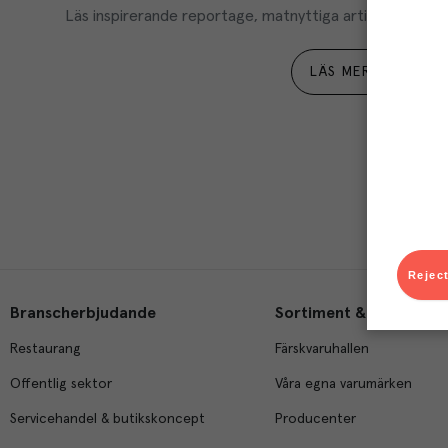
Läs inspirerande reportage, matnyttiga artiklar och ta d
LÄS MER
Reject
Branscherbjudande
Sortiment & tjänster
Restaurang
Färskvaruhallen
Offentlig sektor
Våra egna varumärken
Servicehandel & butikskoncept
Producenter