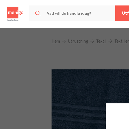
Menigo
Utf
Hem
Utrustning
Textil
Textilie