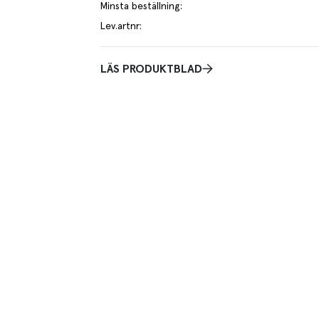
Minsta beställning
:
Lev.artnr
:
LÄS PRODUKTBLAD
ch storlekar