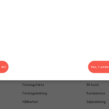
el av aktuella kampanjer.
Du som är Menigo-kun
 All
Yes, I unde
Om Menigo
Kontakt & s
Företagsfakta
Bli kund
Företagsledning
Kundservice
Hållbarhet
Säljavdelning