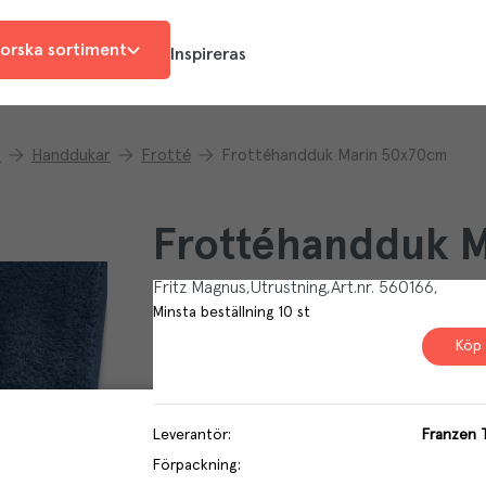
orska sortiment
Inspireras
r
Handdukar
Frotté
Frottéhandduk Marin 50x70cm
Frottéhandduk 
Fritz Magnus
Utrustning
Art.nr.
560166
Minsta beställning
10
st
Köp 
Leverantör
:
Franzen T
Förpackning
: