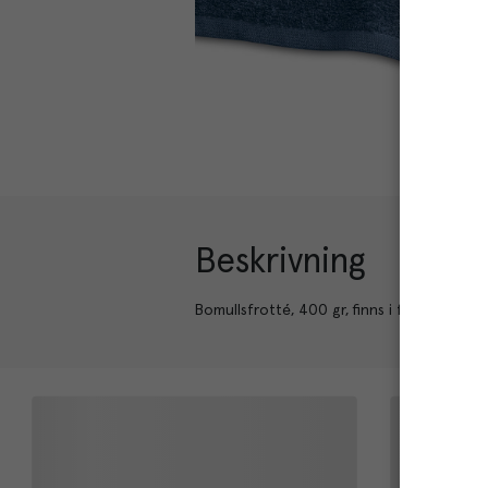
Beskrivning
Bomullsfrotté, 400 gr, finns i fler färger o