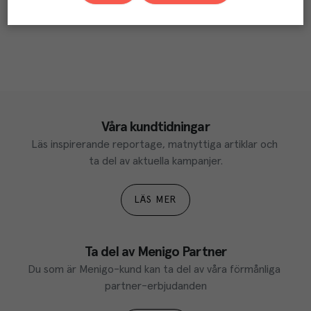
Våra kundtidningar
Läs inspirerande reportage, matnyttiga artiklar och 
ta del av aktuella kampanjer.
LÄS MER
Ta del av Menigo Partner
Du som är Menigo-kund kan ta del av våra förmånliga 
partner-erbjudanden