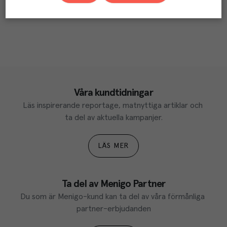
Våra kundtidningar
Läs inspirerande reportage, matnyttiga artiklar och 
ta del av aktuella kampanjer.
LÄS MER
Ta del av Menigo Partner
Du som är Menigo-kund kan ta del av våra förmånliga 
partner-erbjudanden