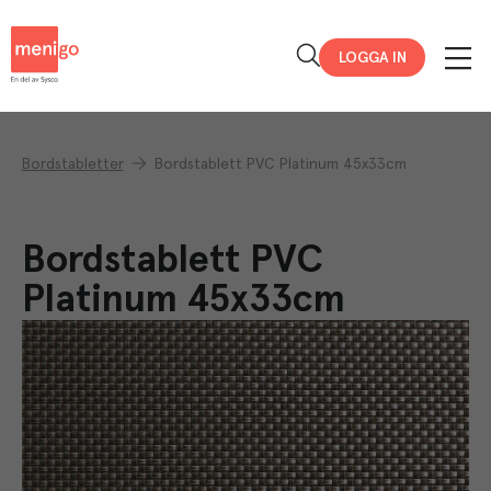
Menigo
LOGGA IN
Bordstabletter
Bordstablett PVC Platinum 45x33cm
Bordstablett PVC
Platinum 45x33cm