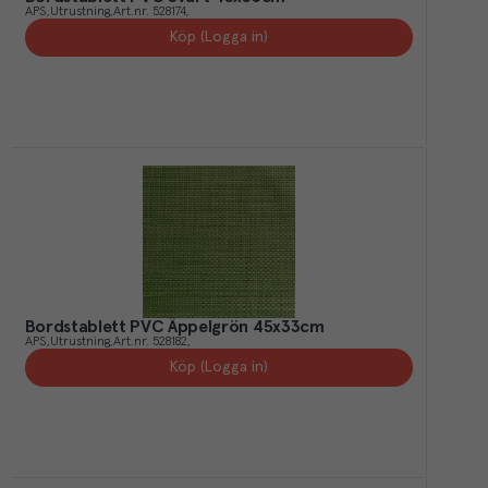
APS
Utrustning
Art.nr.
528174
Köp (Logga in)
Bordstablett PVC Äppelgrön 45x33cm
APS
Utrustning
Art.nr.
528182
Köp (Logga in)