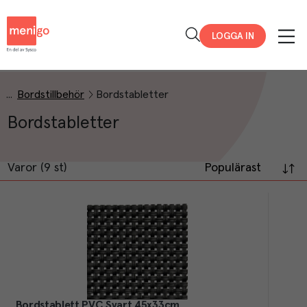
Menigo
LOGGA IN
Bordstillbehör
Bordstabletter
Bordstabletter
Varor (9 st)
Populärast
Bordstablett PVC Svart 45x33cm