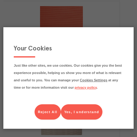
Your Cookies
Bordstablett PVC Orange 45x33cm
APS
Utrustning
Art.nr.
528183
Köp (Logga in)
Just like other sites, we use cookies. Our cookies give you the best
experience possible, helping us show you more of what is relevant
and useful to you. You can manage your
Cookies Settings
at any
time or for more information visit our
privacy policy
.
Reject All
Yes, I understand