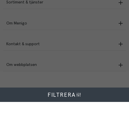
Sortiment & tjänster
Om Menigo
Kontakt & support
Om webbplatsen
FILTRERA
Menigo Foodservice AB
Box 1120, 721 28 Västerås
© Menigo 2026
[
esales
]