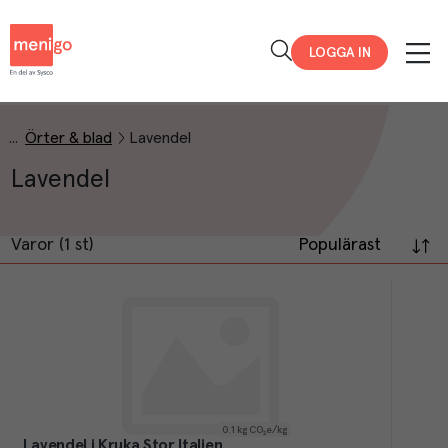
Menigo
LOGGA IN
Örter & blad
Lavendel
Lavendel
Varor (1 st)
Populärast
0.1
kg CO₂e/kg
Lavendel i Kruka Stor Italien