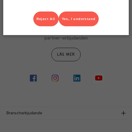
LÄS MER
Reject All
Yes, I understand
Ta del av Menigo Partner
Du som är Menigo-kund kan ta del av våra förmånliga 
partner-erbjudanden
LÄS MER
Branscherbjudande