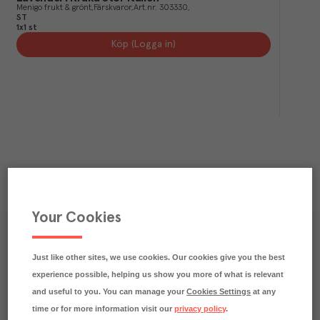
Menigo frukt & grönt
Färskvaror
Art.nr.
303330
ST
1x1 st
Köp (Logga in)
Your Cookies
Våra kundtidningar
Just like other sites, we use cookies. Our cookies give you the best
Läs inspirerande reportage, matnyttiga artiklar och 
experience possible, helping us show you more of what is relevant
ta del av aktuella kampanjer.
and useful to you. You can manage your
Cookies Settings
at any
time or for more information visit our
privacy policy
.