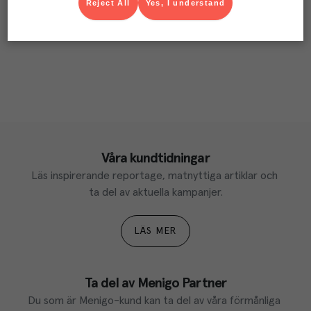
Reject All
Yes, I understand
Våra kundtidningar
Läs inspirerande reportage, matnyttiga artiklar och 
ta del av aktuella kampanjer.
LÄS MER
Ta del av Menigo Partner
Du som är Menigo-kund kan ta del av våra förmånliga 