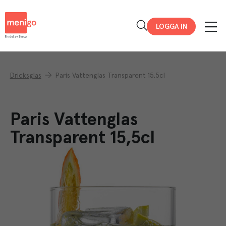
Menigo
LOGGA IN
Dricksglas
Paris Vattenglas Transparent 15,5cl
Paris Vattenglas
Transparent 15,5cl