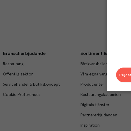
Branscherbjudande
Sortiment & tjänster
Restaurang
Färskvaruhallen
Offentlig sektor
Våra egna varumärken
Reject
Servicehandel & butikskoncept
Producenter
Cookie Preferences
Restaurangakademien
Digitala tjänster
Partnererbjudanden
Inspiration