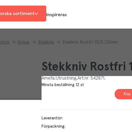
orska sortiment
Inspireras
stick
Knivar
Stekkniv
Stekkniv Rostfri 13/0 225mm
Stekkniv Rostfr
Amefa
Utrustning
Art.nr.
542871
Minsta beställning
12
st
Köp 
Leverantör
:
Förpackning
: