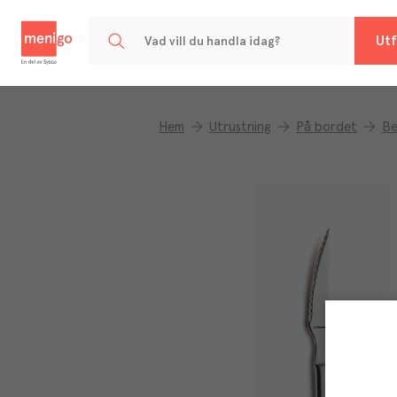
Menigo
Utf
Hem
Utrustning
På bordet
Be