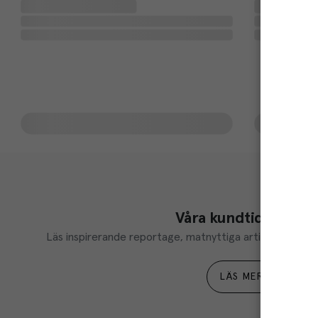
Våra kundtidningar
Läs inspirerande reportage, matnyttiga artiklar och ta d
LÄS MER