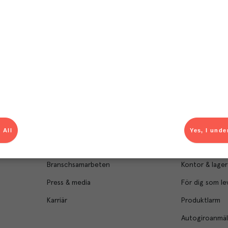
Om Menigo
Kontakt & s
Företagsfakta
Bli kund
Företagsledning
Kundservice
 All
Yes, I unde
Hållbarhet
Säljavdelning
Branschsamarbeten
Kontor & lager
Press & media
För dig som le
Karriär
Produktlarm
Autogiroanmä