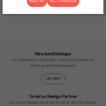
Reject All
Yes, I understand
Våra kundtidningar
Läs inspirerande reportage, matnyttiga artiklar och 
ta del av aktuella kampanjer.
LÄS MER
Ta del av Menigo Partner
Du som är Menigo-kund kan ta del av våra förmånliga 