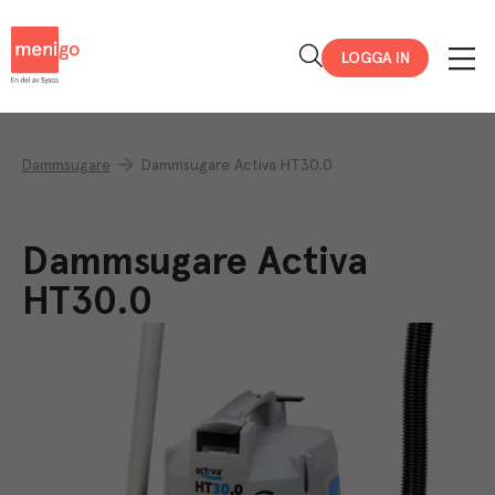
Menigo
LOGGA IN
Dammsugare
Dammsugare Activa HT30.0
Dammsugare Activa
HT30.0