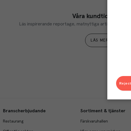
Våra kundtidningar
Läs inspirerande reportage, matnyttiga artiklar och ta d
LÄS MER
Reject
Branscherbjudande
Sortiment & tjänster
Restaurang
Färskvaruhallen