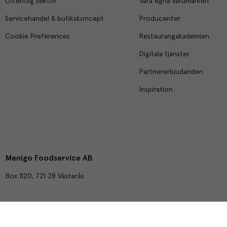
Offentlig sektor
Våra egna varumärken
Servicehandel & butikskoncept
Producenter
Cookie Preferences
Restaurangakademien
Digitala tjänster
Partnererbjudanden
Inspiration
Menigo Foodservice AB
Box 1120, 721 28 Västerås