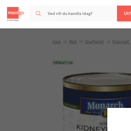
Menigo
Utf
Hem
Mat
Skafferiet
Kolonialt
Hållbart val