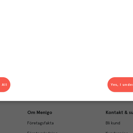
T
el av aktuella kampanjer.
Du som är Menigo-kun
 All
Yes, I unde
Om Menigo
Kontakt & s
Företagsfakta
Bli kund