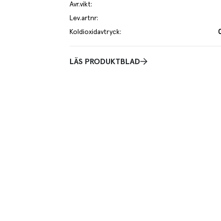
Avr.vikt
:
Lev.artnr
:
Koldioxidavtryck
:
LÄS PRODUKTBLAD
Praktisk
 Kidneybönan. Lika klassisk som den är i många
Avrunnen vikt 3 x 1
rediens i medelhavsköket. Den har en mild och lite söt
en ett dekorativt inslag i de flesta rätter och