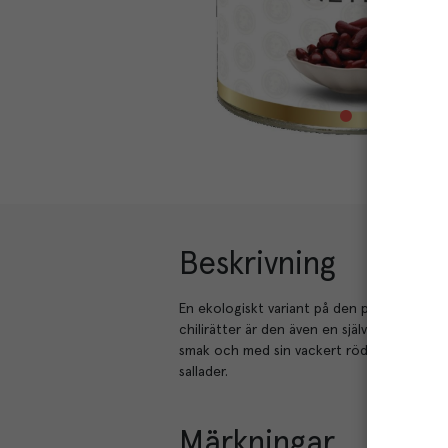
Beskrivning
En ekologiskt variant på den populära röda
chilirätter är den även en självklar basing
smak och med sin vackert röda färg utgör d
sallader.
Märkningar