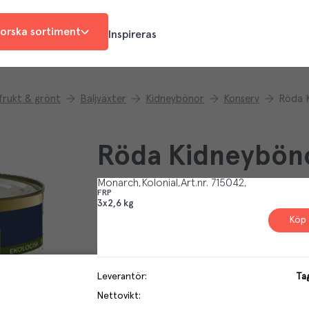
orska sortiment
Inspireras
 frukt & grönt
Baljväxter
Kidneybönor
Konserv
Röda 
Röda Kidneybön
Monarch
Kolonial
Art.nr.
715042
FRP
3x2,6 kg
Köp 
Leverantör
:
Ta
Nettovikt
: