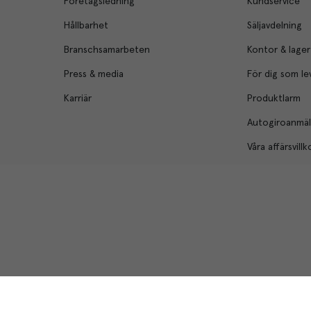
Företagsledning
Kundservice
Hållbarhet
Säljavdelning
Branschsamarbeten
Kontor & lager
Press & media
För dig som le
Karriär
Produktlarm
Autogiroanmä
Våra affärsvillk