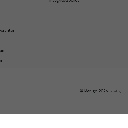
Integritetspolicy
verantör
lan
or
© Menigo 2026
[
esales
]