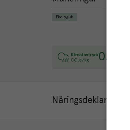
Ekologisk
0.5
kg
Va
Klimatavtryck
CO₂e/kg
Lä
Näringsdeklaration