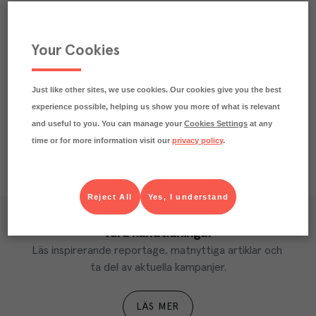
Praktisk info
Your Cookies
Märkningar
Näringsdeklaration
Just like other sites, we use cookies. Our cookies give you the best
experience possible, helping us show you more of what is relevant
and useful to you. You can manage your
Cookies Settings
at any
time or for more information visit our
privacy policy
.
Reject All
Yes, I understand
Våra kundtidningar
Läs inspirerande reportage, matnyttiga artiklar och 
ta del av aktuella kampanjer.
LÄS MER