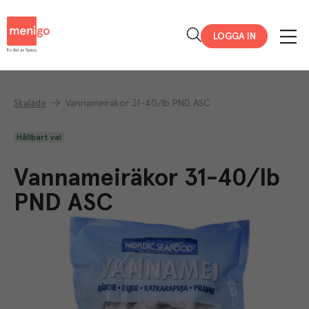
Menigo
LOGGA IN
Skalade
Vannameiräkor 31-40/lb PND ASC
Hållbart val
Vannameiräkor 31-40/lb
PND ASC