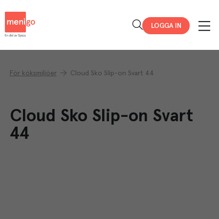
Menigo
LOGGA IN
För köksmiljöer
Cloud Sko Slip-on Svart 44
Cloud Sko Slip-on Svart
44