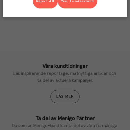
Reject All
Yes, I understand
Våra kundtidningar
Läs inspirerande reportage, matnyttiga artiklar och 
ta del av aktuella kampanjer.
LÄS MER
Ta del av Menigo Partner
Du som är Menigo-kund kan ta del av våra förmånliga 