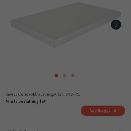
Select Concept
Utrustning
Art.nr.
505995
Minsta beställning
1
st
Köp (Logga in)