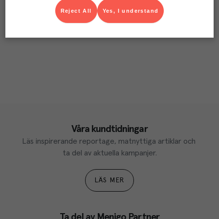
Reject All
Yes, I understand
Våra kundtidningar
Läs inspirerande reportage, matnyttiga artiklar och 
ta del av aktuella kampanjer.
LÄS MER
Ta del av Menigo Partner