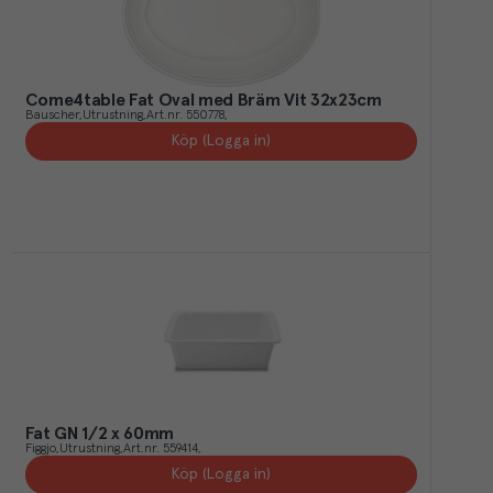
Come4table Fat Oval med Bräm Vit 32x23cm
Bauscher
Utrustning
Art.nr.
550778
Köp (Logga in)
Fat GN 1/2 x 60mm
Figgjo
Utrustning
Art.nr.
559414
Köp (Logga in)