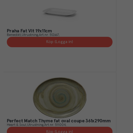
Praha Fat Vit 19x11cm
Benedikt
Utrustning
Art.nr.
512667
Köp (Logga in)
Perfect Match Thyme fat oval coupe 361x290mm
Heart & Soul
Utrustning
Art.nr.
511004
Köp (Logga in)