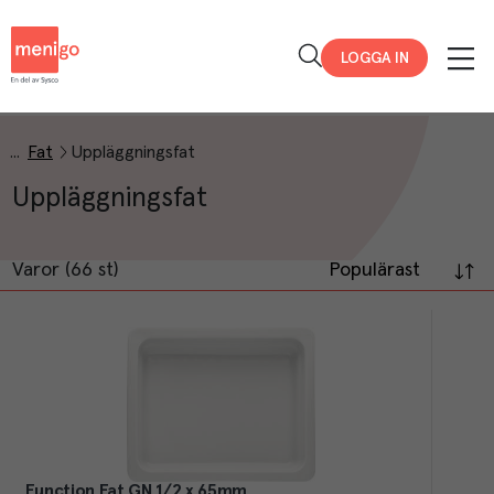
Menigo
LOGGA IN
Fat
Uppläggningsfat
Uppläggningsfat
Varor (66 st)
Populärast
Function Fat GN 1/2 x 65mm