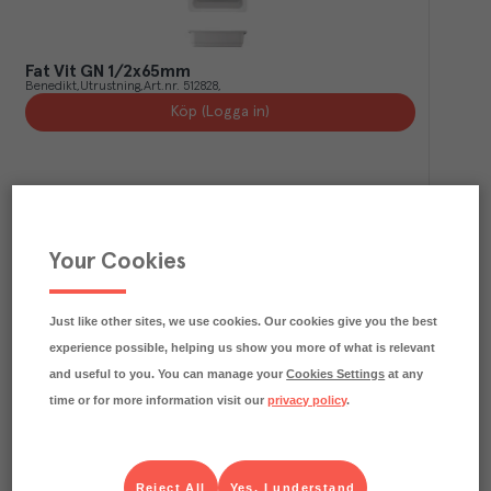
Fat Vit GN 1/2x65mm
Benedikt
Utrustning
Art.nr.
512828
Köp (Logga in)
Your Cookies
Just like other sites, we use cookies. Our cookies give you the best
experience possible, helping us show you more of what is relevant
and useful to you. You can manage your
Cookies Settings
at any
time or for more information visit our
privacy policy
.
Fat Vit GN 1/1x65mm
Benedikt
Utrustning
Art.nr.
512827
Köp (Logga in)
Reject All
Yes, I understand