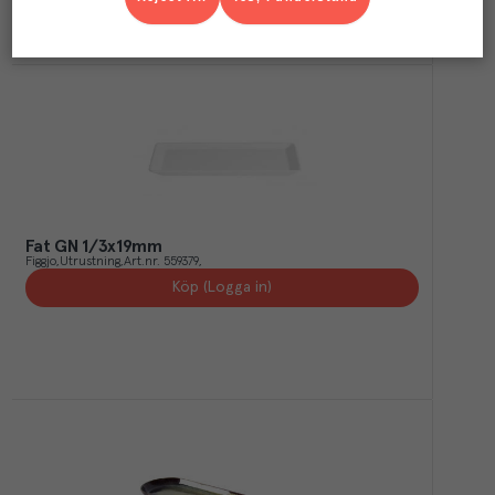
Fat GN 1/3x19mm
Figgjo
Utrustning
Art.nr.
559379
Köp (Logga in)