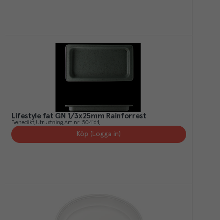
Lifestyle fat GN 1/3x25mm Rainforrest
Benedikt
Utrustning
Art.nr.
504164
Köp (Logga in)