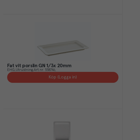
Fat vit porslin GN 1/3x 20mm
EHG
Utrustning
Art.nr.
558746
Köp (Logga in)