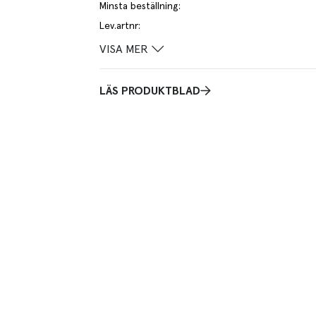
Minsta beställning
:
Lev.artnr
:
VISA MER
LÄS PRODUKTBLAD
 innebär att vi inte kan förvänta en precision på mm.
ffet men för att passa i en chafing dish, ugn eller
iggjo alternativt motsvarande från Schönwald. Höjd