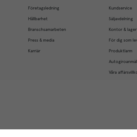
Företagsledning
Kundservice
Hållbarhet
Säljavdelning
Branschsamarbeten
Kontor & lager
Press & media
För dig som le
Karriär
Produktlarm
Autogiroanmä
Våra affärsvillk