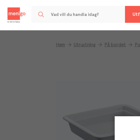
Menigo
Utf
Hem
Utrustning
På bordet
Po