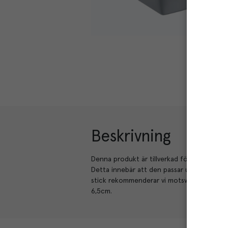
Beskrivning
Denna produkt är tillverkad för hand vilket
Detta innebär att den passar utmärkt för bu
stick rekommenderar vi motsvarande från F
6,5cm.