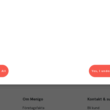
T
el av aktuella kampanjer.
Du som är Menigo-kun
 All
Yes, I unde
Om Menigo
Kontakt & s
Företagsfakta
Bli kund