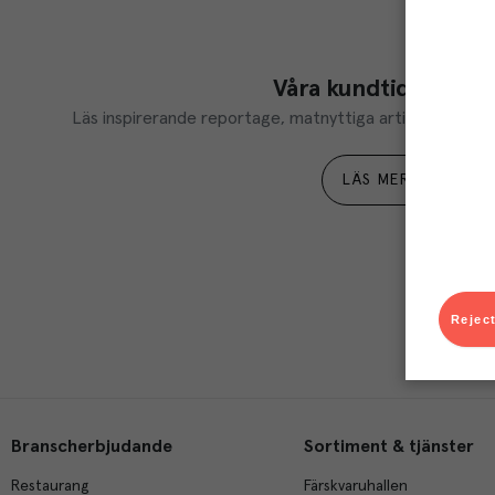
Våra kundtidningar
Läs inspirerande reportage, matnyttiga artiklar och ta d
LÄS MER
Reject
Branscherbjudande
Sortiment & tjänster
Restaurang
Färskvaruhallen