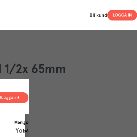
Bli kund
LOGGA IN
GN 1/2x 65mm
(Logga in)
Menigo
Your
1x6