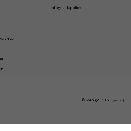
Integritetspolicy
verantör
lan
or
© Menigo 2026
[
esales
]