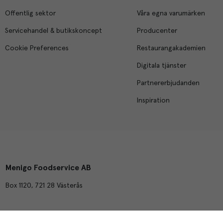
Offentlig sektor
Våra egna varumärken
Servicehandel & butikskoncept
Producenter
Cookie Preferences
Restaurangakademien
Digitala tjänster
Partnererbjudanden
Inspiration
Menigo Foodservice AB
Box 1120, 721 28 Västerås