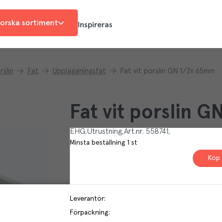
orska sortiment
Inspireras
rslin
Fat
Uppläggningsfat
Fat vit porslin GN 1/2x 65mm
Fat vit porslin 
EHG
Utrustning
Art.nr.
558741
Minsta beställning
1
st
Köp 
Leverantör
:
Förpackning
: