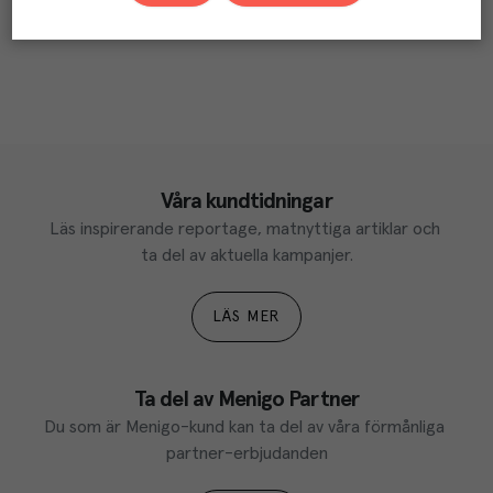
Våra kundtidningar
Läs inspirerande reportage, matnyttiga artiklar och 
ta del av aktuella kampanjer.
LÄS MER
Ta del av Menigo Partner
Du som är Menigo-kund kan ta del av våra förmånliga 
partner-erbjudanden