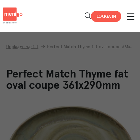
Menigo
LOGGA IN
Uppläggningsfat
Perfect Match Thyme fat oval coupe 361x290mm
Perfect Match Thyme fat
oval coupe 361x290mm