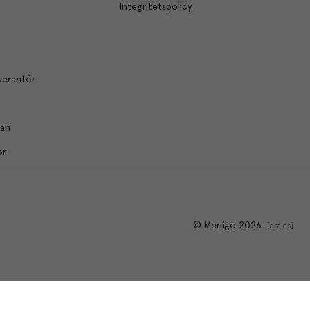
Integritetspolicy
verantör
lan
or
© Menigo 2026
[
esales
]