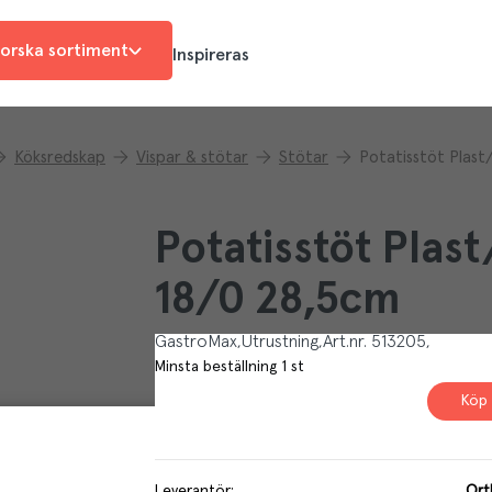
orska sortiment
Inspireras
Köksredskap
Vispar & stötar
Stötar
Potatisstöt Plast
Potatisstöt Plast
18/0 28,5cm
GastroMax
Utrustning
Art.nr.
513205
Minsta beställning
1
st
Köp 
Leverantör
:
Ort