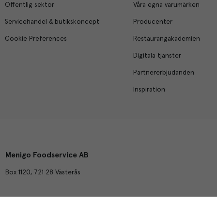
Offentlig sektor
Våra egna varumärken
Servicehandel & butikskoncept
Producenter
Cookie Preferences
Restaurangakademien
Digitala tjänster
Partnererbjudanden
Inspiration
Menigo Foodservice AB
Box 1120, 721 28 Västerås