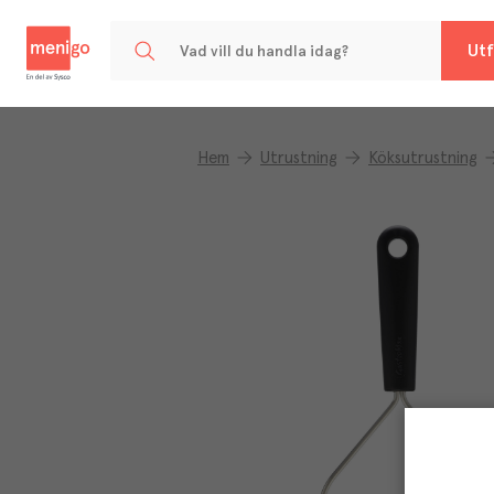
Menigo
Utf
Hem
Utrustning
Köksutrustning