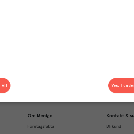
T
el av aktuella kampanjer.
Du som är Menigo-kun
 All
Yes, I unde
Om Menigo
Kontakt & s
Företagsfakta
Bli kund