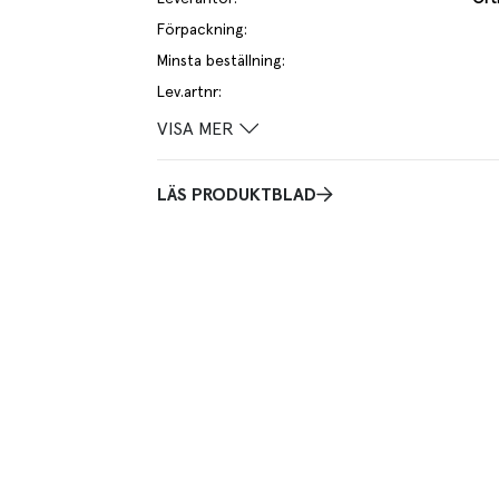
Förpackning
:
Minsta beställning
:
Lev.artnr
:
VISA MER
LÄS PRODUKTBLAD
Praktisk info
 grovt. Greppvänlig handtag i plast.
Tål diskmaskin, livsmedelsgodkänd.