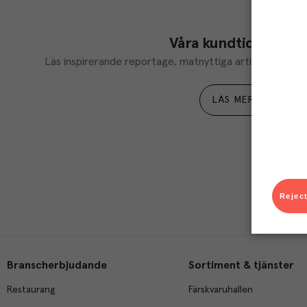
Våra kundtidningar
Läs inspirerande reportage, matnyttiga artiklar och ta d
LÄS MER
Reject
Branscherbjudande
Sortiment & tjänster
Restaurang
Färskvaruhallen