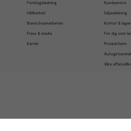
Företagsledning
Kundservice
Hållbarhet
Säljavdelning
Branschsamarbeten
Kontor & lager
Press & media
För dig som le
Karriär
Produktlarm
Autogiroanmä
Våra affärsvillk