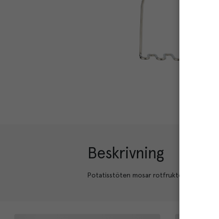
Beskrivning
Potatisstöten mosar rotfrukter och potatis