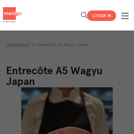
Menigo
LOGGA IN
Obehandlad
Entrecôte A5 Wagyu Japan
Entrecôte A5 Wagyu
Japan