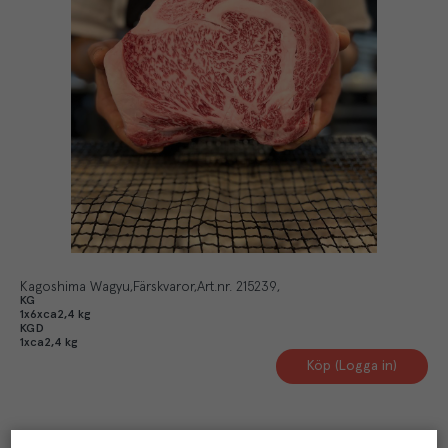
Kagoshima Wagyu
Färskvaror
Art.nr.
215239
KG
1x6xca2,4 kg
KGD
1xca2,4 kg
Köp (Logga in)
Artikelinformation