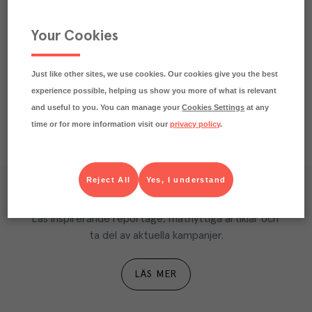
Beskrivning
Your Cookies
Näringsdeklaration
Just like other sites, we use cookies. Our cookies give you the best
experience possible, helping us show you more of what is relevant
and useful to you. You can manage your
Cookies Settings
at any
time or for more information visit our
privacy policy
.
Reject All
Yes, I understand
Våra kundtidningar
Läs inspirerande reportage, matnyttiga artiklar och 
ta del av aktuella kampanjer.
LÄS MER