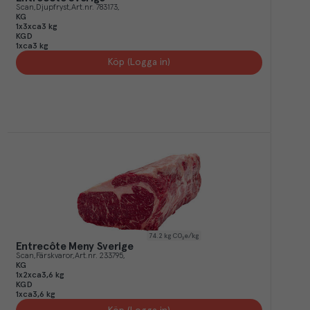
Scan
Djupfryst
Art.nr.
783173
KG
1x3xca3 kg
KGD
1xca3 kg
Köp (Logga in)
74.2
kg CO₂e/kg
Entrecôte Meny Sverige
Scan
Färskvaror
Art.nr.
233795
KG
1x2xca3,6 kg
KGD
1xca3,6 kg