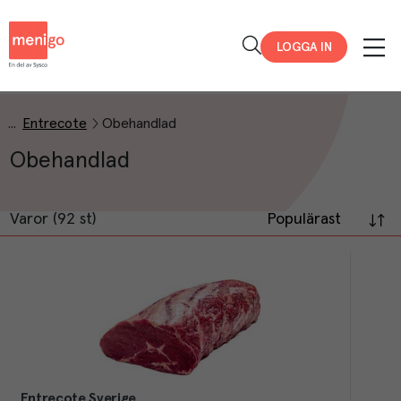
Menigo
LOGGA IN
Entrecote
Obehandlad
Obehandlad
Varor (92 st)
Populärast
Entrecote Sverige