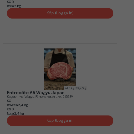
KGD
1xca2 kg
Köp (Logga in)
61.3
kg CO₂e/kg
Entrecôte A5 Wagyu Japan
Kagoshima Wagyu
Färskvaror
Art.nr.
215239
KG
1x6xca2,4 kg
KGD
1xca2,4 kg
Köp (Logga in)