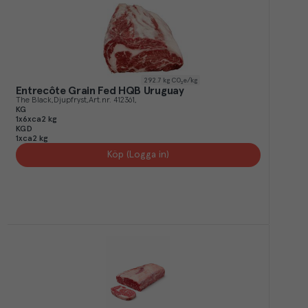
292.7
kg CO₂e/kg
Entrecôte Grain Fed HQB Uruguay
The Black
Djupfryst
Art.nr.
412361
KG
1x6xca2 kg
KGD
1xca2 kg
Köp (Logga in)