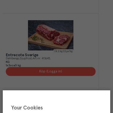
74.2
kg CO₂e/kg
Entrecote Sverige
Dahlbergs
Djupfryst
Art.nr.
413645
KG
1x3xca5 kg
Köp (Logga in)
Your Cookies