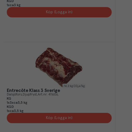
KGD
1xca3 kg
Köp (Logga in)
74.2
kg CO₂e/kg
Entrecôte Klass 3 Sverige
Dalsjöfors
Djupfryst
Art.nr.
411606
KG
1x3xca3,5 kg
KGD
1xca3,5 kg
Köp (Logga in)