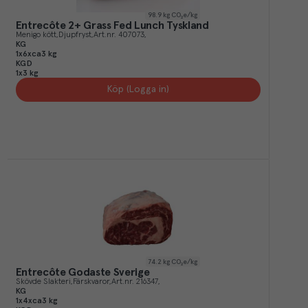
98.9
kg CO₂e/kg
Entrecôte 2+ Grass Fed Lunch Tyskland
Menigo kött
Djupfryst
Art.nr.
407073
KG
1x6xca3 kg
KGD
1x3 kg
Köp (Logga in)
74.2
kg CO₂e/kg
Entrecôte Godaste Sverige
Skövde Slakteri
Färskvaror
Art.nr.
216347
KG
1x4xca3 kg