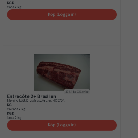
KGD
1xca2 kg
Köp (Logga in)
274.1
kg CO₂e/kg
Entrecôte 2+ Brasilien
Menigo kött
Djupfryst
Art.nr.
405754
KG
1x6xca2 kg
KGD
1xca2 kg
Köp (Logga in)