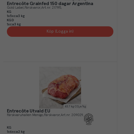
Entrecôte Grainfed 150 dagar Argentina
Gold Label
Färskvaror
Art.nr.
217195
KG
1x5xca3 kg
KGD
1xca3 kg
Köp (Logga in)
43.7
kg CO₂e/kg
Entrecôte Utvald EU
Färskvaruhallen Menigo
Färskvaror
Art.nr.
209029
KG
1x6xca2 kg