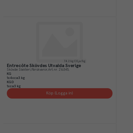
74.2
kg CO₂e/kg
Entrecôte Skövdes Utvalda Sverige
Skövde Slakteri
Färskvaror
Art.nr.
216345
KG
1x4xca3 kg
KGD
1xca3 kg
Köp (Logga in)