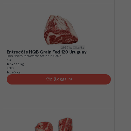
292.7
kg CO₂e/kg
Entrecôte HQB Grain Fed 120 Uruguay
Don Pedro
Färskvaror
Art.nr.
210605
KG
1x3xca5 kg
KGD
1xca5 kg
Köp (Logga in)