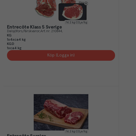
74.2
kg CO₂e/kg
Entrecôte Klass 5 Sverige
Dalsjöfors
Färskvaror
Art.nr.
210844
KG
1x4xca4 kg
KGD
1xca4 kg
Köp (Logga in)
74.2
kg CO₂e/kg