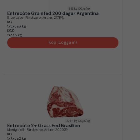
293
kg CO₂e/kg
Entrecôte Grainfed 200 dagar Argentina
Blue Label
Färskvaror
Art.nr.
217194
KG
1x5xca3 kg
KGD
1xca3 kg
Köp (Logga in)
274.1
kg CO₂e/kg
Entrecôte 2+ Grass Fed Brasilien
Menigo kött
Färskvaror
Art.nr.
202039
KG
1x7xca2 kg