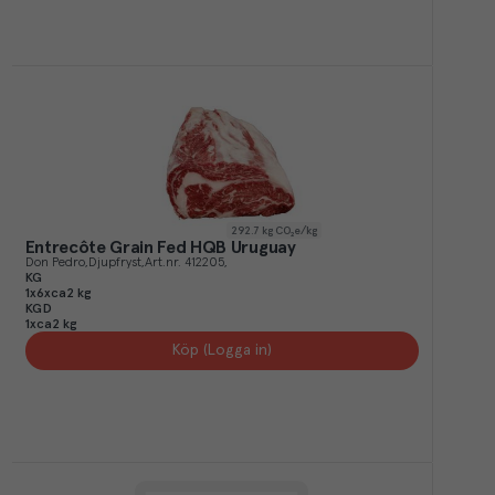
292.7
kg CO₂e/kg
Entrecôte Grain Fed HQB Uruguay
Don Pedro
Djupfryst
Art.nr.
412205
KG
1x6xca2 kg
KGD
1xca2 kg
Köp (Logga in)