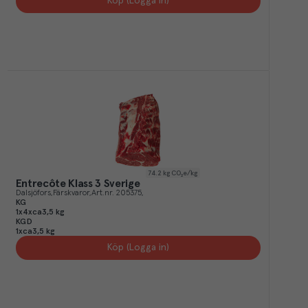
Köp (Logga in)
74.2
kg CO₂e/kg
Entrecôte Klass 3 Sverige
Dalsjöfors
Färskvaror
Art.nr.
205375
KG
1x4xca3,5 kg
KGD
1xca3,5 kg
Köp (Logga in)