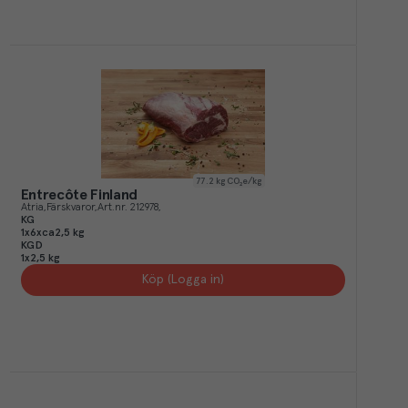
77.2
kg CO₂e/kg
Entrecôte Finland
Atria
Färskvaror
Art.nr.
212978
KG
1x6xca2,5 kg
KGD
1x2,5 kg
Köp (Logga in)