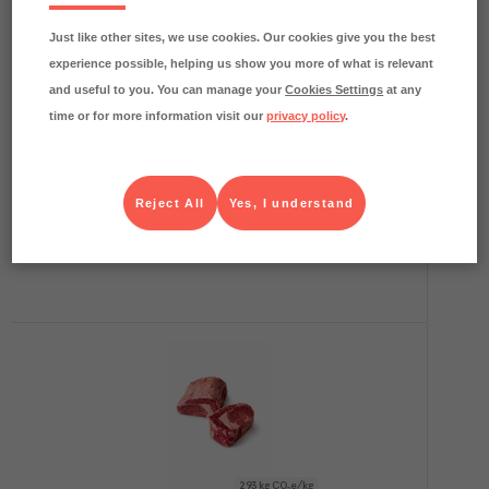
Just like other sites, we use cookies. Our cookies give you the best
experience possible, helping us show you more of what is relevant
and useful to you. You can manage your
Cookies Settings
at any
74.2
kg CO₂e/kg
Entrecôte 3,0+ Sverige
time or for more information visit our
privacy policy
.
Scan
Färskvaror
Art.nr.
224321
KG
1x2xca4 kg
KGD
1xca4 kg
Reject All
Yes, I understand
Köp (Logga in)
293
kg CO₂e/kg