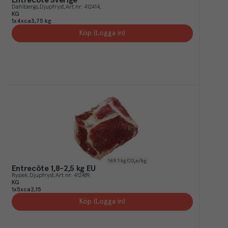
Entrecôte Sverige
Dahlbergs
Djupfryst
Art.nr.
412414
KG
1x4xca3,75 kg
Köp (Logga in)
169.1
kg CO₂e/kg
Entrecôte 1,8-2,5 kg EU
Rysiek
Djupfryst
Art.nr.
412489
KG
1x5xca2,15
Köp (Logga in)