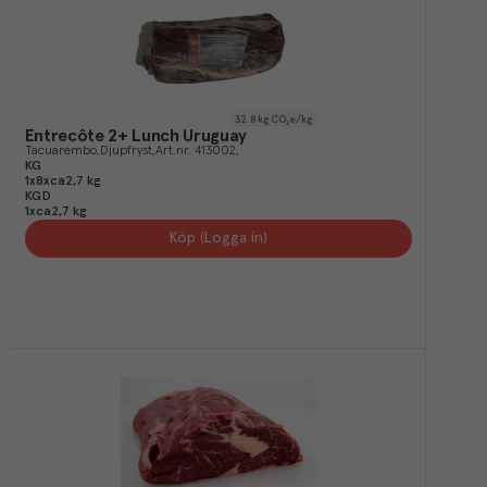
32.8
kg CO₂e/kg
Entrecôte 2+ Lunch Uruguay
Tacuarembo
Djupfryst
Art.nr.
413002
KG
1x8xca2,7 kg
KGD
1xca2,7 kg
Köp (Logga in)