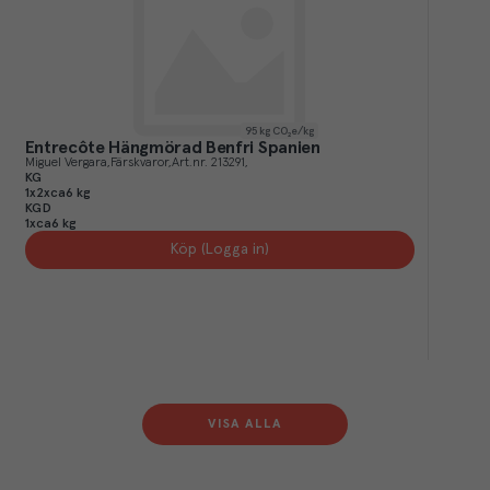
95
kg CO₂e/kg
Entrecôte Hängmörad Benfri Spanien
Miguel Vergara
Färskvaror
Art.nr.
213291
KG
1x2xca6 kg
KGD
1xca6 kg
Köp (Logga in)
VISA ALLA