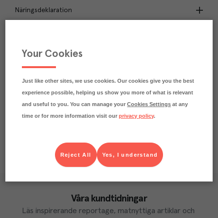
Näringsdeklaration
7.9
kg
Klimatavtryck
CO₂e/kg
Your Cookies
Varje kilo av varan påverkar klimatet motsvarande
utsläppen av 7.9 kg koldioxid.
Läs mer om hur vi beräknar klimatavtryck
Just like other sites, we use cookies. Our cookies give you the best
experience possible, helping us show you more of what is relevant
and useful to you. You can manage your
Cookies Settings
at any
time or for more information visit our
privacy policy
.
Reject All
Yes, I understand
Våra kundtidningar
Läs inspirerande reportage, matnyttiga artiklar och 