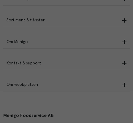
Sortiment & tjänster
Om Menigo
Kontakt & support
Om webbplatsen
Menigo Foodservice AB
Box 1120, 721 28 Västerås