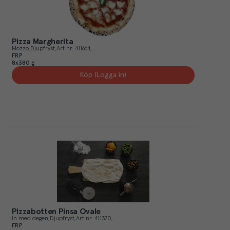
Pizza Margherita
Mozzo
Djupfryst
Art.nr.
411664
FRP
8x380 g
Köp (Logga in)
Pizzabotten Pinsa Ovale
In med degen
Djupfryst
Art.nr.
411370
FRP