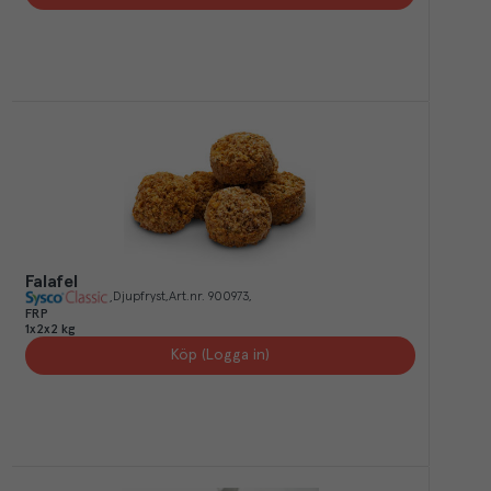
Falafel
Djupfryst
Art.nr.
900973
FRP
1x2x2 kg
Köp (Logga in)