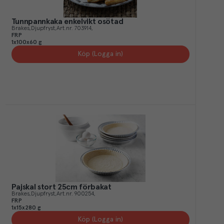
Tunnpannkaka enkelvikt osötad
Brakes
Djupfryst
Art.nr.
703914
FRP
1x100x60 g
Köp (Logga in)
Pajskal stort 25cm förbakat
Brakes
Djupfryst
Art.nr.
900254
FRP
1x15x280 g
Köp (Logga in)