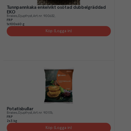
Tunnpannkaka enkelvikt osötad dubbelgräddad
EKO
Brakes
Djupfryst
Art.nr.
900632
FRP
1x100x60 g
Köp (Logga in)
Potatisbullar
Brakes
Djupfryst
Art.nr.
901176
FRP
2x3 kg
Köp (Logga in)