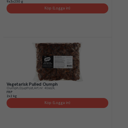
9x3x230 g
Köp (Logga in)
Vegetarisk Pulled Oumph
Oumph
Djupfryst
Art.nr.
406624
FRP
2x2 kg
Köp (Logga in)