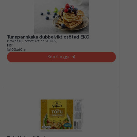
Tunnpannkaka dubbelvikt osötad EKO
Brakes
Djupfryst
Art.nr.
901079
FRP
1x100x60 g
Köp (Logga in)