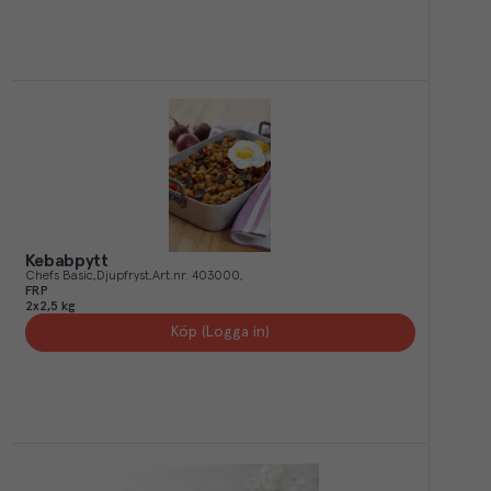
Kebabpytt
Chefs Basic
Djupfryst
Art.nr.
403000
FRP
2x2,5 kg
Köp (Logga in)