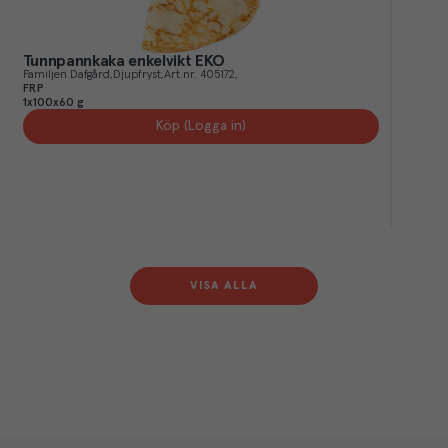
Tunnpannkaka enkelvikt EKO
Familjen Dafgård
Djupfryst
Art.nr.
405172
FRP
1x100x60 g
Köp (Logga in)
VISA ALLA