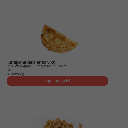
Tunnpannkaka enkelvikt
Familjen Dafgård
Djupfryst
Art.nr.
774495
FRP
1x100x60 g
Köp (Logga in)