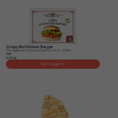
Crispy NoChicken Burger
The Vegetarian Butcher
Djupfryst
Art.nr.
411535
FRP
1x1,8 kg
Köp (Logga in)