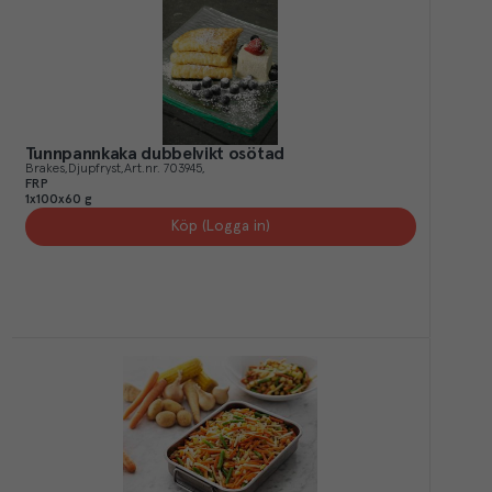
Tunnpannkaka dubbelvikt osötad
Brakes
Djupfryst
Art.nr.
703945
FRP
1x100x60 g
Köp (Logga in)