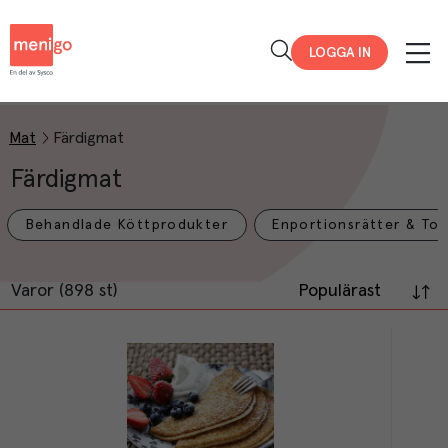
Menigo
LOGGA IN
Mat
Färdigmat
Färdigmat
Behandlade Köttprodukter
Enportionsrätter & To
Varor (898 st)
Populärast