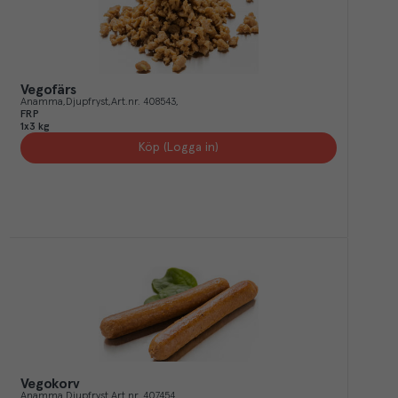
Vegofärs
Anamma
Djupfryst
Art.nr.
408543
FRP
1x3 kg
Köp (Logga in)
Vegokorv
Anamma
Djupfryst
Art.nr.
407454