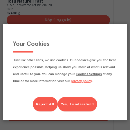
Tofu Naturell Fast
Yipin
Färskvaror
Art.nr.
210158
FRP
8x400 g
Köp (Logga in)
Your Cookies
Just like other sites, we use cookies. Our cookies give you the best
experience possible, helping us show you more of what is relevant
and useful to you. You can manage your
Cookies Settings
at any
time or for more information visit our
privacy policy
.
Vegofärs Formbar
Anamma
Djupfryst
Art.nr.
409228
Reject All
Yes, I understand
FRP
1x3 kg
Köp (Logga in)