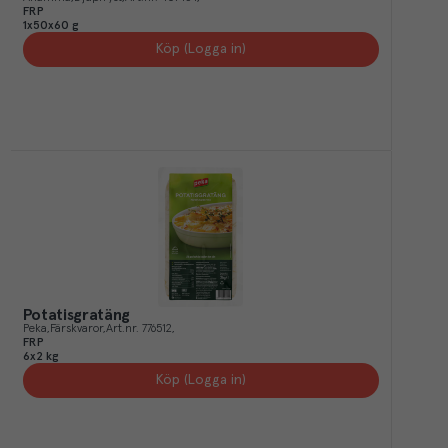
FRP
1x50x60 g
Köp (Logga in)
Potatisgratäng
Peka
Färskvaror
Art.nr.
776512
FRP
6x2 kg
Köp (Logga in)