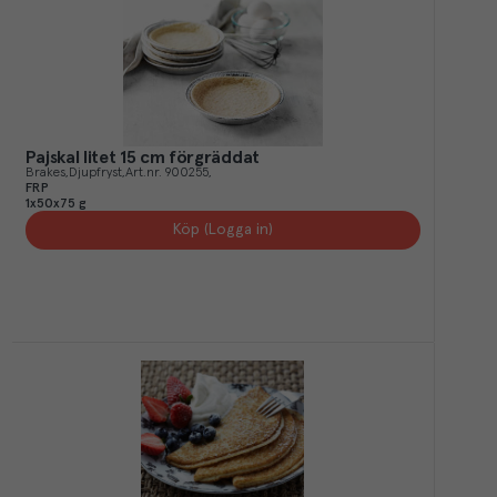
Pajskal litet 15 cm förgräddat
Brakes
Djupfryst
Art.nr.
900255
FRP
1x50x75 g
Köp (Logga in)