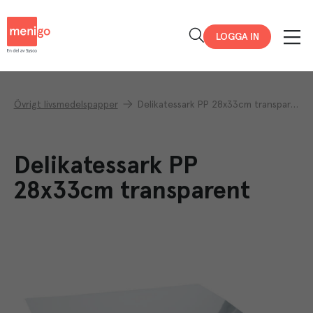
Menigo
LOGGA IN
Övrigt livsmedelspapper
Delikatessark PP 28x33cm transparent
Delikatessark PP
28x33cm transparent