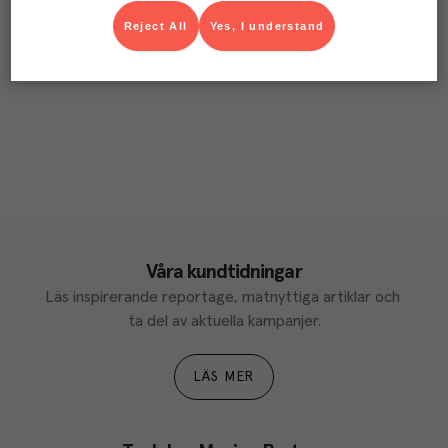
Reject All
Yes, I understand
Våra kundtidningar
Läs inspirerande reportage, matnyttiga artiklar och 
ta del av aktuella kampanjer.
LÄS MER