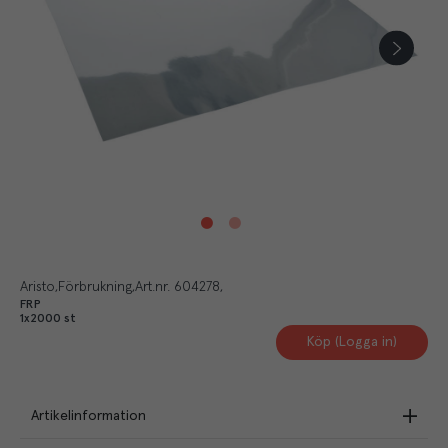
Aristo
Förbrukning
Art.nr.
604278
FRP
1x2000 st
Köp (Logga in)
Artikelinformation