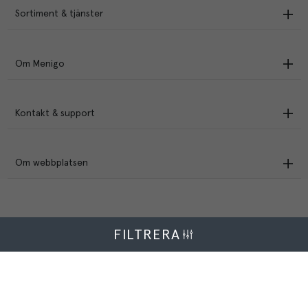
Sortiment & tjänster
Om Menigo
Kontakt & support
Om webbplatsen
FILTRERA
Menigo Foodservice AB
Box 1120, 721 28 Västerås
© Menigo 2026
[
esales
]