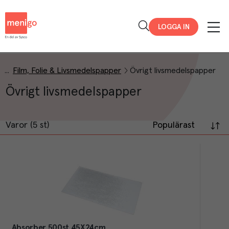
Menigo
LOGGA IN
Film, Folie & Livsmedelspapper
Övrigt livsmedelspapper
Övrigt livsmedelspapper
Varor (5 st)
Populärast
Absorber 500st 45X24cm