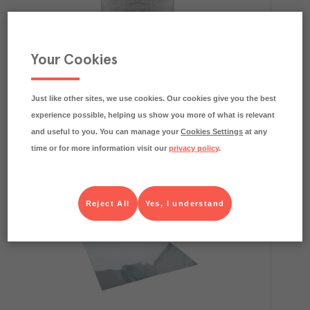
Your Cookies
Överdragshätta eazycover Large, passar GN1/1,
GN2/3, GN2/4
Eazycover
Förbrukning
Art.nr.
602495
Just like other sites, we use cookies. Our cookies give you the best
FRP
experience possible, helping us show you more of what is relevant
6x150 st
and useful to you. You can manage your
Cookies Settings
at any
Köp (Logga in)
time or for more information visit our
privacy policy
.
Reject All
Yes, I understand