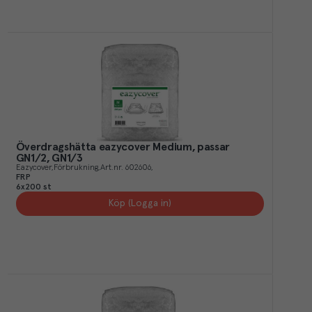
Överdragshätta eazycover Medium, passar
GN1/2, GN1/3
Eazycover
Förbrukning
Art.nr.
602606
FRP
6x200 st
Köp (Logga in)