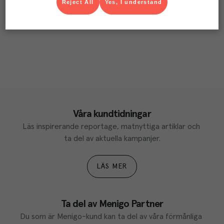
Reject All
Yes, I understand
Våra kundtidningar
Läs inspirerande reportage, matnyttiga artiklar och 
ta del av aktuella kampanjer.
LÄS MER
Ta del av Menigo Partner
Du som är Menigo-kund kan ta del av våra förmånliga 