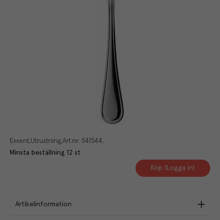
Exxent
Utrustning
Art.nr.
541544
Minsta beställning
12
st
Köp (Logga in)
Artikelinformation