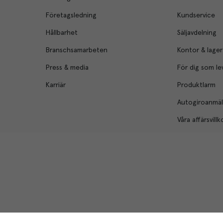
Företagsledning
Kundservice
Hållbarhet
Säljavdelning
Branschsamarbeten
Kontor & lager
Press & media
För dig som le
Karriär
Produktlarm
Autogiroanmä
Våra affärsvillk