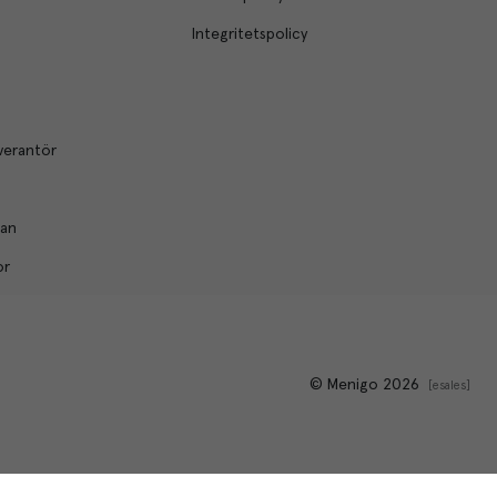
Integritetspolicy
verantör
lan
or
© Menigo 2026
[
esales
]