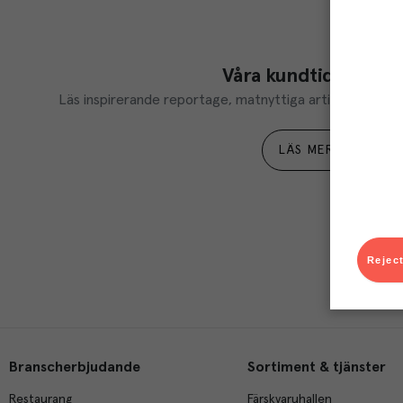
Våra kundtidningar
Läs inspirerande reportage, matnyttiga artiklar och ta d
LÄS MER
Reject
Branscherbjudande
Sortiment & tjänster
Restaurang
Färskvaruhallen