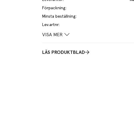
Förpackning
:
Minsta beställning
:
Lev.artnr
:
VISA MER
LÄS PRODUKTBLAD
urligt järn. Diskas med varmt vatten och borste. EJ