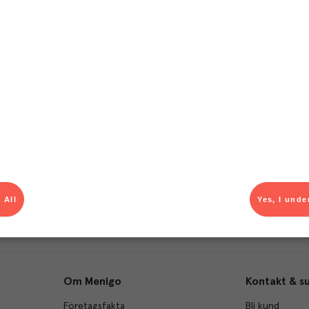
T
el av aktuella kampanjer.
Du som är Menigo-kun
 All
Yes, I unde
Om Menigo
Kontakt & s
Företagsfakta
Bli kund