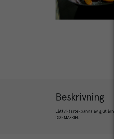
Beskrivning
Lättviktsstekpanna av gjutjärn. Instekt nat
DISKMASKIN.