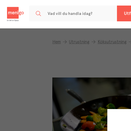
Menigo
Utf
Hem
Utrustning
Köksutrustning