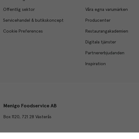
Offentlig sektor
Våra egna varumärken
Servicehandel & butikskoncept
Producenter
Cookie Preferences
Restaurangakademien
Digitala tjänster
Partnererbjudanden
Inspiration
Menigo Foodservice AB
Box 1120, 721 28 Västerås