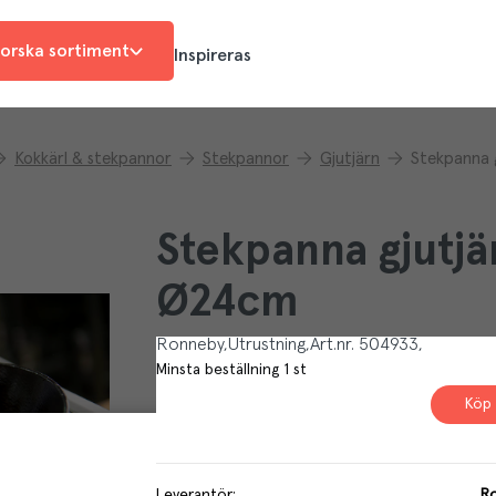
orska sortiment
Inspireras
Kokkärl & stekpannor
Stekpannor
Gjutjärn
Stekpanna g
Stekpanna gjutjär
Ø24cm
Ronneby
Utrustning
Art.nr.
504933
Minsta beställning
1
st
Köp 
Leverantör
:
R