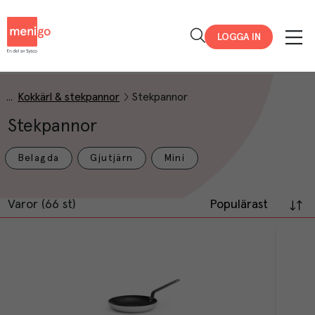
Menigo
LOGGA IN
Kokkärl & stekpannor
Stekpannor
Stekpannor
Belagda
Gjutjärn
Mini
Varor (66 st)
Populärast