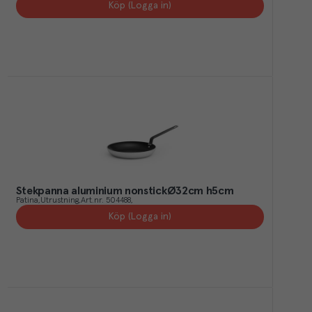
Köp (Logga in)
Stekpanna aluminium nonstickØ32cm h5cm
Patina
Utrustning
Art.nr.
504488
Köp (Logga in)