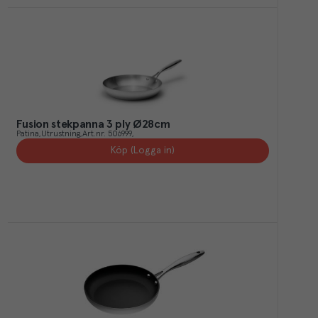
Fusion stekpanna 3 ply Ø28cm
Patina
Utrustning
Art.nr.
506999
Köp (Logga in)