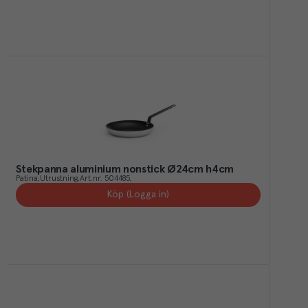
Stekpanna aluminium nonstick Ø24cm h4cm
Patina
Utrustning
Art.nr.
504485
Köp (Logga in)