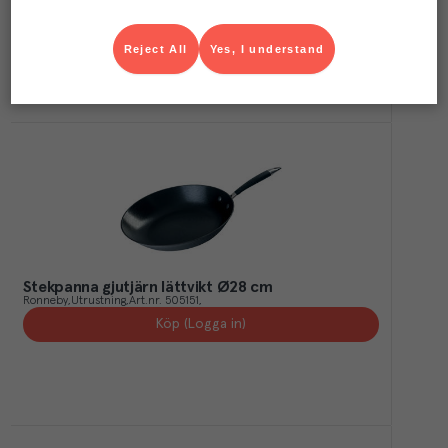
Köp (Logga in)
Reject All
Yes, I understand
Stekpanna gjutjärn lättvikt Ø28 cm
Ronneby
Utrustning
Art.nr.
505151
Köp (Logga in)