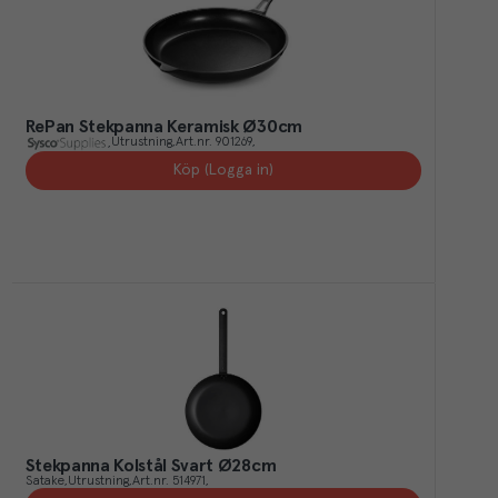
RePan Stekpanna Keramisk Ø30cm
Utrustning
Art.nr.
901269
Köp (Logga in)
Stekpanna Kolstål Svart Ø28cm
Satake
Utrustning
Art.nr.
514971