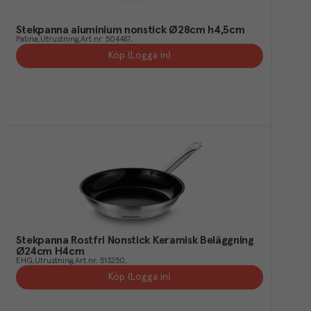
Stekpanna aluminium nonstick Ø28cm h4,5cm
Patina
Utrustning
Art.nr.
504487
Köp (Logga in)
Stekpanna Rostfri Nonstick Keramisk Beläggning
Ø24cm H4cm
EHG
Utrustning
Art.nr.
513250
Köp (Logga in)