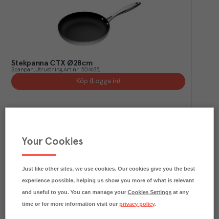
Stekpanna CTX Ø28cm
Scanpan
Utrustning
Art.nr.
504635
Köp (Logga in)
Your Cookies
Just like other sites, we use cookies. Our cookies give you the best
experience possible, helping us show you more of what is relevant
and useful to you. You can manage your
Cookies Settings
at any
time or for more information visit our
privacy policy
.
Stekpanna kolstål Ø28 2,7L
Exxent
Utrustning
Art.nr.
505757