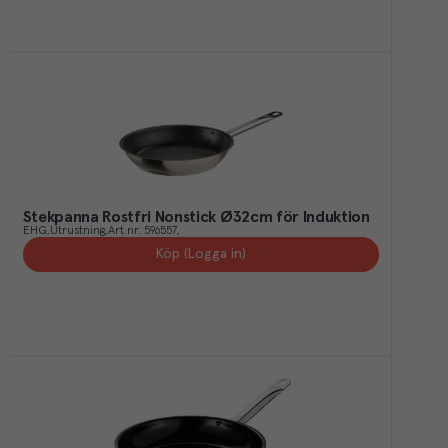
Stekpanna Rostfri Nonstick Ø32cm för Induktion
EHG
Utrustning
Art.nr.
596557
Köp (Logga in)