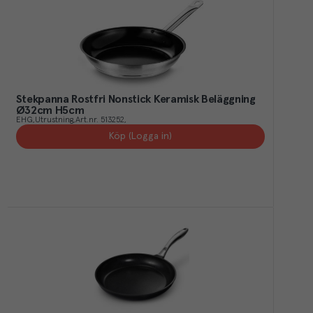
Stekpanna Rostfri Nonstick Keramisk Beläggning
Ø32cm H5cm
EHG
Utrustning
Art.nr.
513252
Köp (Logga in)