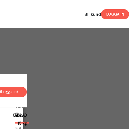
Bli kund
LOGGA IN
(Logga in)
Your
Cookies
Kåkå AB
15 kg
Just