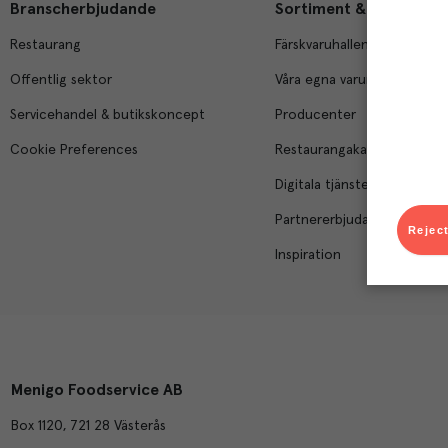
Branscherbjudande
Sortiment & tjänster
Restaurang
Färskvaruhallen
Offentlig sektor
Våra egna varumärken
Servicehandel & butikskoncept
Producenter
Cookie Preferences
Restaurangakademien
Digitala tjänster
Partnererbjudanden
Reject
Inspiration
Menigo Foodservice AB
Box 1120, 721 28 Västerås