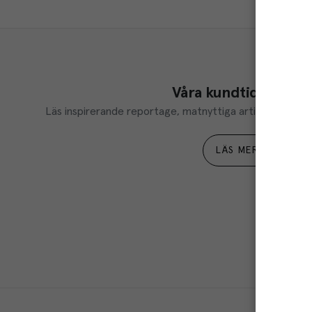
Våra kundtidningar
Läs inspirerande reportage, matnyttiga artiklar och ta d
LÄS MER