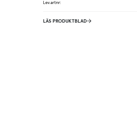
Lev.artnr
:
LÄS PRODUKTBLAD
rerad vattenhaltig lösning av närings sackarider
 kännetecknad av en hög polysackarid halt.