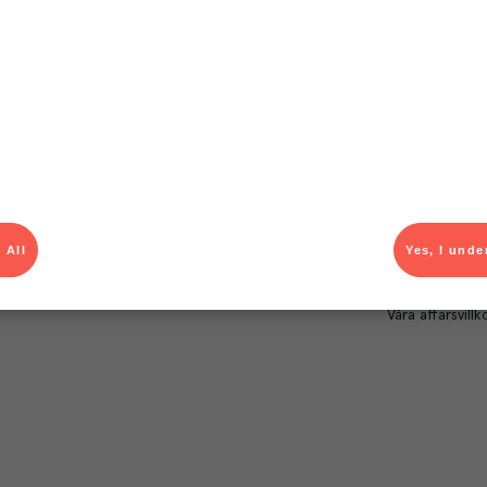
Om Menigo
Kontakt & s
Företagsfakta
Bli kund
Företagsledning
Kundservice
Hållbarhet
Säljavdelning
Branschsamarbeten
Kontor & lager
Press & media
För dig som le
Karriär
Produktlarm
 All
Yes, I unde
Autogiroanmä
Våra affärsvillk