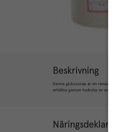
Beskrivning
Denna glukossirap är en renad och koncent
erhållna genom hydrolys av vetestärkelse,
Näringsdeklaration