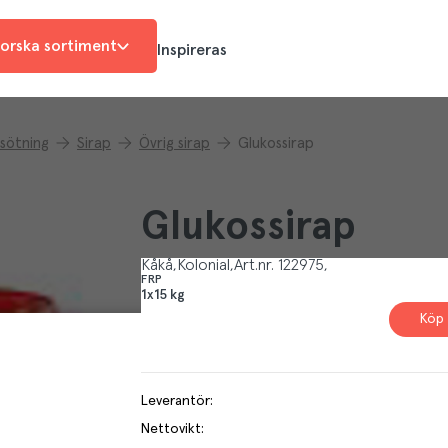
orska sortiment
Inspireras
sötning
Sirap
Övrig sirap
Glukossirap
Glukossirap
Kåkå
Kolonial
Art.nr.
122975
FRP
1x15 kg
Köp 
Leverantör
:
Nettovikt
: