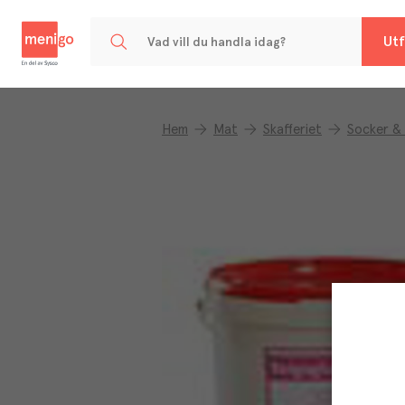
Menigo
Utf
Hem
Mat
Skafferiet
Socker & 