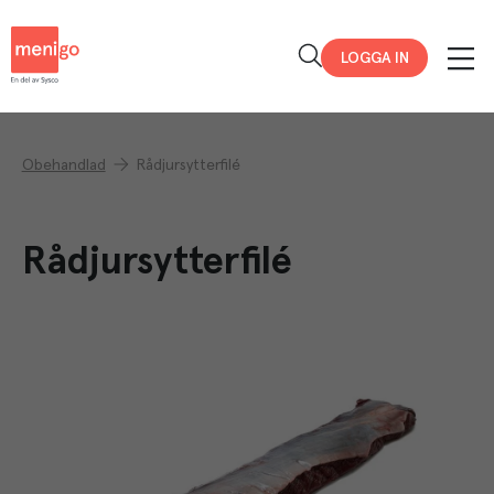
Menigo
LOGGA IN
Obehandlad
Rådjursytterfilé
Rådjursytterfilé