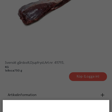
Svenskt gårdsvilt
Djupfryst
Art.nr.
411793
KG
1x8xca750 g
Köp (Logga in)
Artikelinformation
Praktisk info