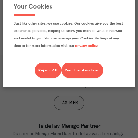
Your Cookies
Näringsdeklaration
Just like other sites, we use cookies. Our cookies give you the best
experience possible, helping us show you more of what is relevant
and useful to you. You can manage your
Cookies Settings
at any
time or for more information visit our
privacy policy
.
Våra kundtidningar
Reject All
Yes, I understand
Läs inspirerande reportage, matnyttiga artiklar och 
ta del av aktuella kampanjer.
LÄS MER
Ta del av Menigo Partner
Du som är Menigo-kund kan ta del av våra förmånliga 