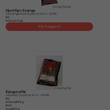
10.2
kg CO₂e/kg
Hjortfärs Sverige
Svenskt gårdsvilt
Djupfryst
Art.nr.
412581
KG
1x2xca2,5 kg
Köp (Logga in)
10.5
kg CO₂e/kg
Kängurufilé
Viltpoolen
Djupfryst
Art.nr.
406698
KG
1x12xca800 g
KGD
1xca800 g