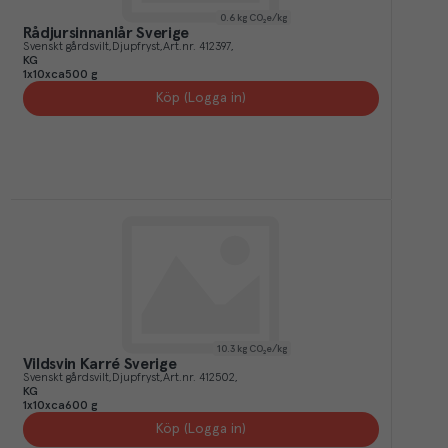
0.6
kg CO₂e/kg
Rådjursinnanlår Sverige
Svenskt gårdsvilt
Djupfryst
Art.nr.
412397
KG
1x10xca500 g
Köp (Logga in)
10.3
kg CO₂e/kg
Vildsvin Karré Sverige
Svenskt gårdsvilt
Djupfryst
Art.nr.
412502
KG
1x10xca600 g
Köp (Logga in)