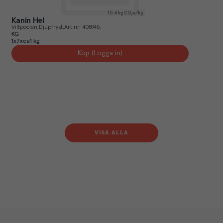
10.4
kg CO₂e/kg
Kanin Hel
Viltpoolen
Djupfryst
Art.nr.
408945
KG
1x7xca1 kg
Köp (Logga in)
VISA ALLA