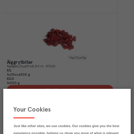
1
kg CO₂e/kg
Älggrytbitar
Njalgies
Djupfryst
Art.nr.
411260
KG
1x20xca500 g
KGD
1x500 g
Köp (Logga in)
Your Cookies
Just like other sites, we use cookies. Our cookies give you the best
experience possible, helping us show you more of what is relevant