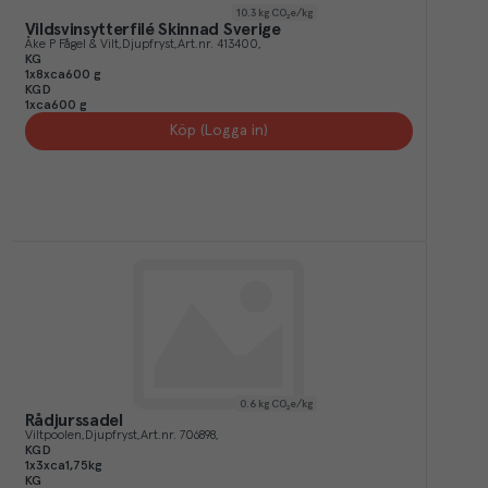
10.3
kg CO₂e/kg
Vildsvinsytterfilé Skinnad Sverige
Åke P Fågel & Vilt
Djupfryst
Art.nr.
413400
KG
1x8xca600 g
KGD
1xca600 g
Köp (Logga in)
0.6
kg CO₂e/kg
Rådjurssadel
Viltpoolen
Djupfryst
Art.nr.
706898
KGD
1x3xca1,75kg
KG