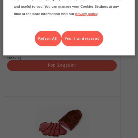
and useful to you. You can manage your
Cookies Settings
at any
time or for more information visit our
privacy policy
.
1
kg CO₂e/kg
Älgentrecôte Hel Sverige
Reject All
Yes, I understand
Åke P Fågel & Vilt
Djupfryst
Art.nr.
412930
KG
1x5xca2 kg
KGD
1xca2 kg
Köp (Logga in)