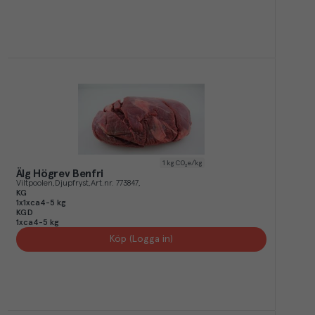
1
kg CO₂e/kg
Älg Högrev Benfri
Viltpoolen
Djupfryst
Art.nr.
773847
KG
1x1xca4-5 kg
KGD
1xca4-5 kg
Köp (Logga in)