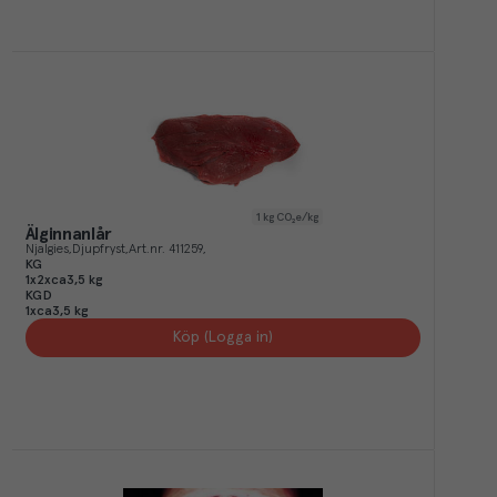
1
kg CO₂e/kg
Älginnanlår
Njalgies
Djupfryst
Art.nr.
411259
KG
1x2xca3,5 kg
KGD
1xca3,5 kg
Köp (Logga in)