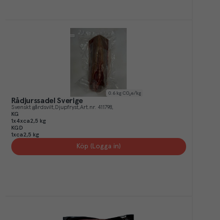
0.6
kg CO₂e/kg
Rådjurssadel Sverige
Svenskt gårdsvilt
Djupfryst
Art.nr.
411798
KG
1x4xca2,5 kg
KGD
1xca2,5 kg
Köp (Logga in)