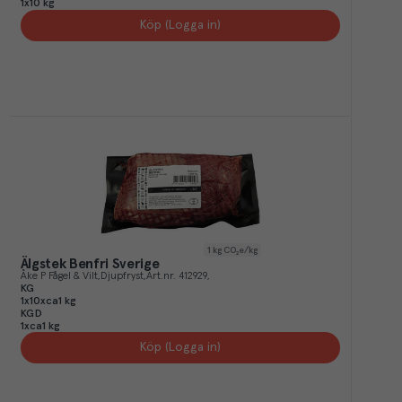
1x10 kg
Köp (Logga in)
1
kg CO₂e/kg
Älgstek Benfri Sverige
Åke P Fågel & Vilt
Djupfryst
Art.nr.
412929
KG
1x10xca1 kg
KGD
1xca1 kg
Köp (Logga in)