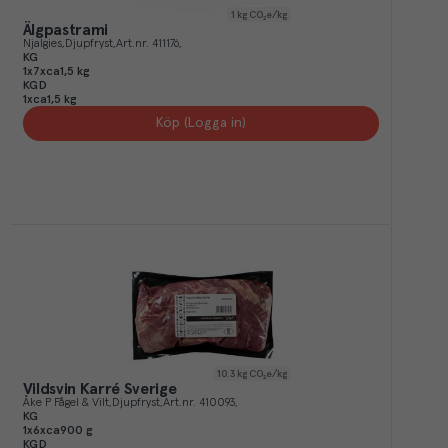
1
kg CO₂e/kg
Älgpastrami
Njalgies
Djupfryst
Art.nr.
411176
KG
1x7xca1,5 kg
KGD
1xca1,5 kg
Köp (Logga in)
10.3
kg CO₂e/kg
Vildsvin Karré Sverige
Åke P Fågel & Vilt
Djupfryst
Art.nr.
410093
KG
1x6xca900 g
KGD