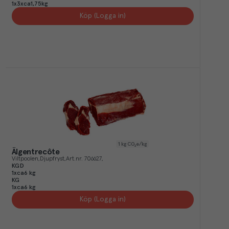
1x3xca1,75kg
Köp (Logga in)
1
kg CO₂e/kg
Älgentrecôte
Viltpoolen
Djupfryst
Art.nr.
706627
KGD
1xca6 kg
KG
1xca6 kg
Köp (Logga in)