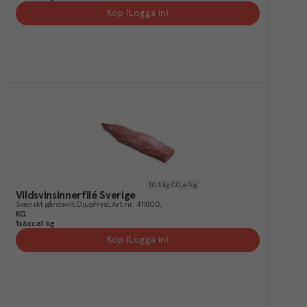
Köp (Logga in)
10.3
kg CO₂e/kg
Vildsvinsinnerfilé Sverige
Svenskt gårdsvilt
Djupfryst
Art.nr.
411800
KG
1x6xca1 kg
Köp (Logga in)