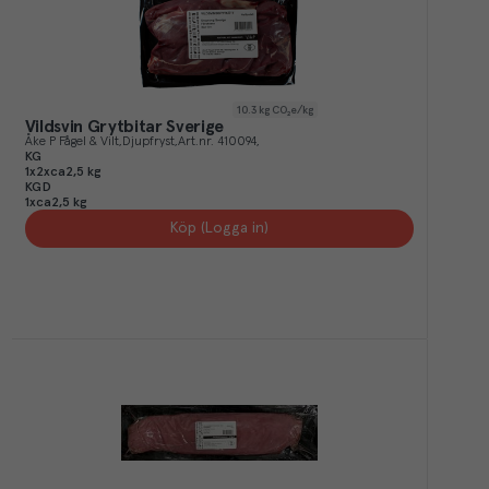
10.3
kg CO₂e/kg
Vildsvin Grytbitar Sverige
Åke P Fågel & Vilt
Djupfryst
Art.nr.
410094
KG
1x2xca2,5 kg
KGD
1xca2,5 kg
Köp (Logga in)