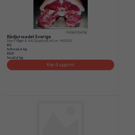
0.6
kg CO₂e/kg
Rådjurssadel Sverige
Åke P Fågel & Vilt
Djupfryst
Art.nr.
410200
KG
1x5xca1,6 kg
KGD
1xca1,6 kg
Köp (Logga in)