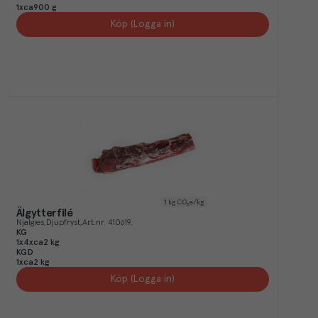
1xca900 g
Köp (Logga in)
1
kg CO₂e/kg
Älgytterfilé
Njalgies
Djupfryst
Art.nr.
410619
KG
1x4xca2 kg
KGD
1xca2 kg
Köp (Logga in)