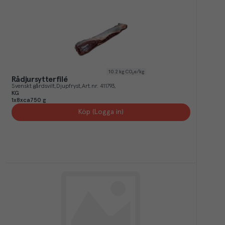
10.2
kg CO₂e/kg
Rådjursytterfilé
Svenskt gårdsvilt
Djupfryst
Art.nr.
411793
KG
1x8xca750 g
Köp (Logga in)