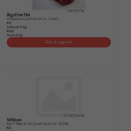
1
kg CO₂e/kg
Älgytterfilé
Viltpoolen
Djupfryst
Art.nr.
706625
KG
1x4xca1,5 kg
KGD
1xca1,5 kg
Köp (Logga in)
10.3
kg CO₂e/kg
Viltben
Åke P Fågel & Vilt
Djupfryst
Art.nr.
403786
KG