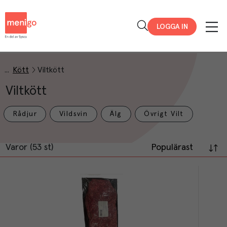
Menigo
LOGGA IN
Kött
Viltkött
Viltkött
Rådjur
Vildsvin
Älg
Övrigt Vilt
Varor (53 st)
Populärast