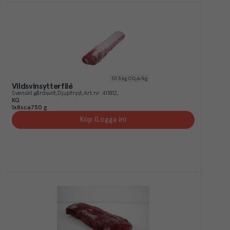
10.3
kg CO₂e/kg
Vildsvinsytterfilé
Svenskt gårdsvilt
Djupfryst
Art.nr.
411812
KG
1x8xca750 g
Köp (Logga in)