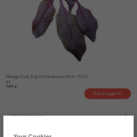
Menigo frukt & grönt
Färskvaror
Art.nr.
717267
ST
1x50 g
Köp (Logga in)
Artikelinformation
Beskrivning
Your Cookies