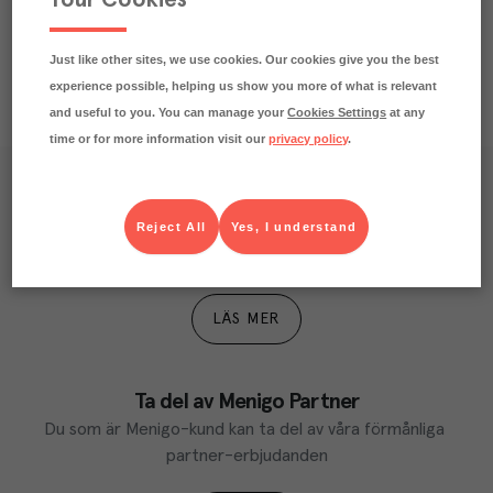
Just like other sites, we use cookies. Our cookies give you the best
experience possible, helping us show you more of what is relevant
and useful to you. You can manage your
Cookies Settings
at any
time or for more information visit our
privacy policy
.
Våra kundtidningar
Reject All
Yes, I understand
Läs inspirerande reportage, matnyttiga artiklar och 
ta del av aktuella kampanjer.
LÄS MER
Ta del av Menigo Partner
Du som är Menigo-kund kan ta del av våra förmånliga 
partner-erbjudanden