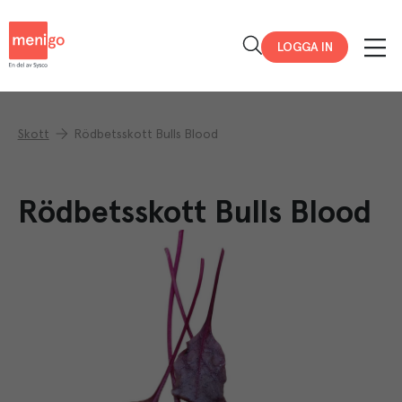
Menigo
LOGGA IN
Skott
Rödbetsskott Bulls Blood
Rödbetsskott Bulls Blood