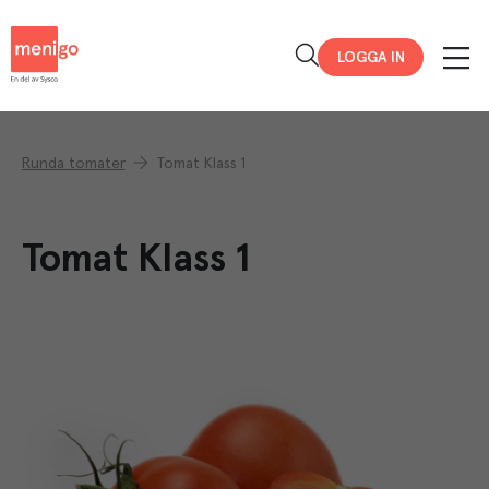
Menigo
LOGGA IN
Runda tomater
Tomat Klass 1
Tomat Klass 1