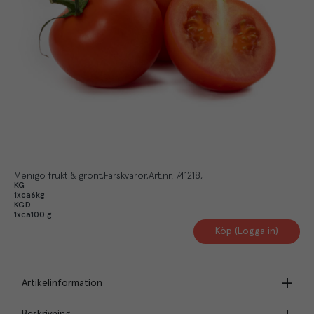
Menigo frukt & grönt
Färskvaror
Art.nr.
741218
KG
1xca6kg
KGD
1xca100 g
Köp (Logga in)
Artikelinformation