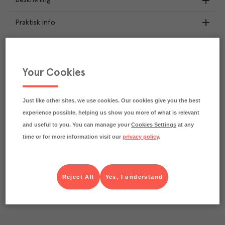
Beskrivning
Praktisk info
Näringsdeklaration
1.6
kg
Your Cookies
Klimatavtryck
CO₂e/kg
Varje kilo av varan påverkar klimatet motsvarande
utsläppen av 1.6 kg koldioxid.
Just like other sites, we use cookies. Our cookies give you the best
Läs mer om hur vi beräknar klimatavtryck
experience possible, helping us show you more of what is relevant
and useful to you. You can manage your
Cookies Settings
at any
time or for more information visit our
privacy policy
.
Reject All
Yes, I understand