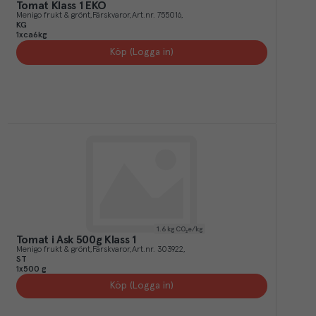
Tomat Klass 1 EKO
Menigo frukt & grönt
Färskvaror
Art.nr.
755016
KG
1xca6kg
Köp (Logga in)
1.6
kg CO₂e/kg
Tomat i Ask 500g Klass 1
Menigo frukt & grönt
Färskvaror
Art.nr.
303922
ST
1x500 g
Köp (Logga in)