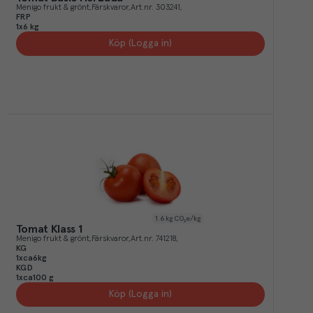
Menigo frukt & grönt
Färskvaror
Art.nr.
303241
FRP
1x6 kg
Köp (Logga in)
1.6
kg CO₂e/kg
Tomat Klass 1
Menigo frukt & grönt
Färskvaror
Art.nr.
741218
KG
1xca6kg
KGD
1xca100 g
Köp (Logga in)