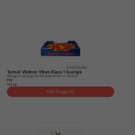
0.1
kg CO₂e/kg
Tomat Vildmix Viken Klass 1 Sverige
Menigo frukt & grönt
Färskvaror
Art.nr.
303116
FRP
1x3 kg
Köp (Logga in)