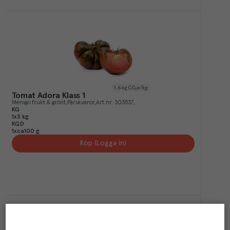
1.6
kg CO₂e/kg
Tomat Adora Klass 1
Menigo frukt & grönt
Färskvaror
Art.nr.
303537
KG
1x3 kg
KGD
1xca100 g
Köp (Logga in)