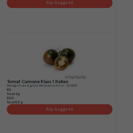
Köp (Logga in)
0.3
kg CO₂e/kg
Tomat Camone Klass 1 Italien
Menigo frukt & grönt
Färskvaror
Art.nr.
302835
KG
1xca1 kg
KGD
1xca100 g
Köp (Logga in)