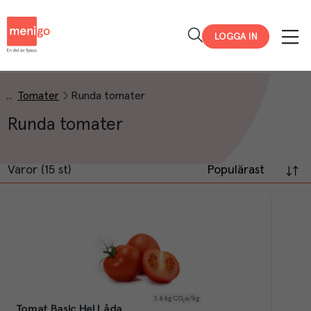
Menigo
LOGGA IN
Tomater
Runda tomater
Runda tomater
Varor (15 st)
Populärast
1.6
kg CO₂e/kg
Tomat Basic Hel Låda