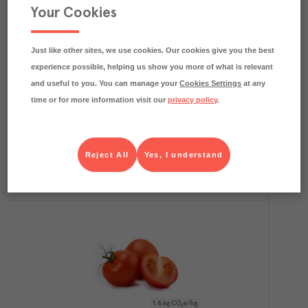
Your Cookies
Just like other sites, we use cookies. Our cookies give you the best
0.1
kg CO₂e/kg
Tomat Klass 1 Sverige
experience possible, helping us show you more of what is relevant
Menigo frukt & grönt
Färskvaror
Art.nr.
754588
and useful to you. You can manage your
Cookies Settings
at any
KG
1x5,5kg
time or for more information visit our
privacy policy
.
KGD
1xca100 g
Köp (Logga in)
Reject All
Yes, I understand
1.6
kg CO₂e/kg