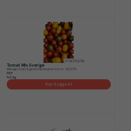
0.1
kg CO₂e/kg
Tomat Mix Sverige
Menigo frukt & grönt
Färskvaror
Art.nr.
302275
FRP
1x3 kg
Köp (Logga in)