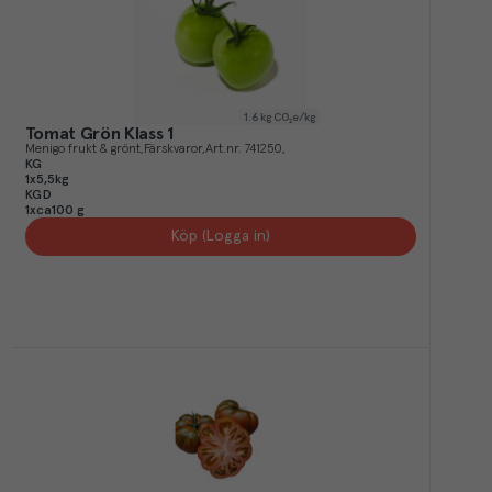
1.6
kg CO₂e/kg
Tomat Grön Klass 1
Menigo frukt & grönt
Färskvaror
Art.nr.
741250
KG
1x5,5kg
KGD
1xca100 g
Köp (Logga in)