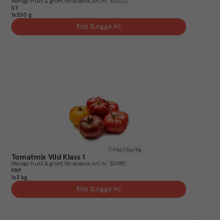
Menigo frukt & grönt
Färskvaror
Art.nr.
303722
ST
1x350 g
Köp (Logga in)
1.6
kg CO₂e/kg
Tomatmix Vild Klass 1
Menigo frukt & grönt
Färskvaror
Art.nr.
301987
FRP
1x3 kg
Köp (Logga in)