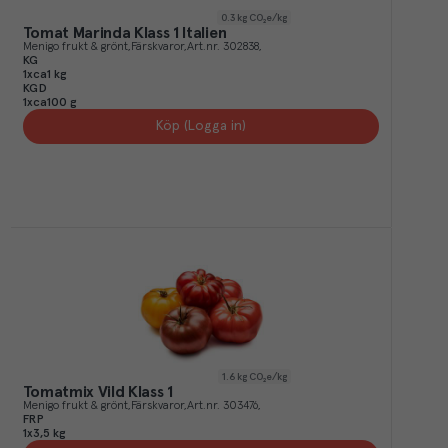
0.3
kg CO₂e/kg
Tomat Marinda Klass 1 Italien
Menigo frukt & grönt
Färskvaror
Art.nr.
302838
KG
1xca1 kg
KGD
1xca100 g
Köp (Logga in)
1.6
kg CO₂e/kg
Tomatmix Vild Klass 1
Menigo frukt & grönt
Färskvaror
Art.nr.
303476
FRP
1x3,5 kg