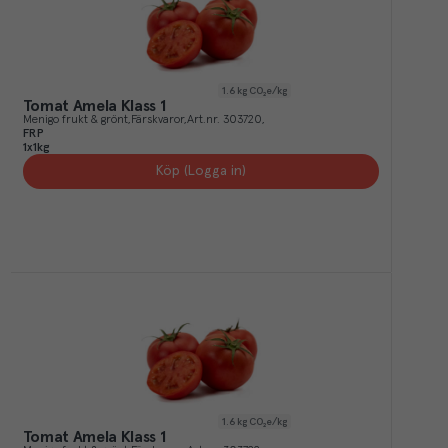
1.6
kg CO₂e/kg
Tomat Amela Klass 1
Menigo frukt & grönt
Färskvaror
Art.nr.
303720
FRP
1x1kg
Köp (Logga in)
1.6
kg CO₂e/kg
Tomat Amela Klass 1