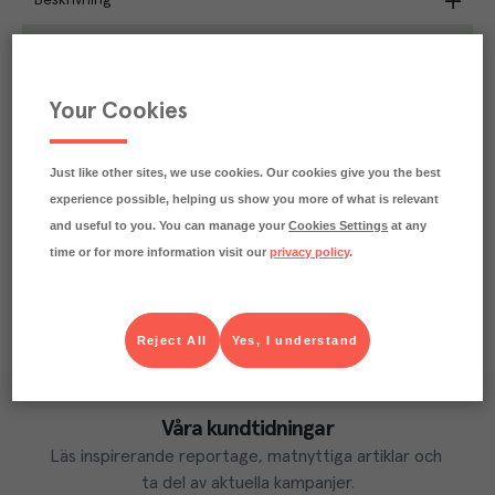
Beskrivning
0.8
kg
Klimatavtryck
CO₂e/kg
Varje kilo av varan påverkar klimatet motsvarande
Your Cookies
utsläppen av 0.8 kg koldioxid.
Läs mer om hur vi beräknar klimatavtryck
Just like other sites, we use cookies. Our cookies give you the best
experience possible, helping us show you more of what is relevant
and useful to you. You can manage your
Cookies Settings
at any
time or for more information visit our
privacy policy
.
Reject All
Yes, I understand
Våra kundtidningar
Läs inspirerande reportage, matnyttiga artiklar och 
ta del av aktuella kampanjer.