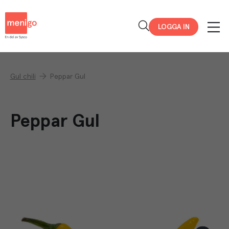
Menigo
LOGGA IN
Gul chili
Peppar Gul
Peppar Gul