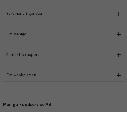
Sortiment & tjänster
Om Menigo
Kontakt & support
Om webbplatsen
Menigo Foodservice AB
Box 1120, 721 28 Västerås