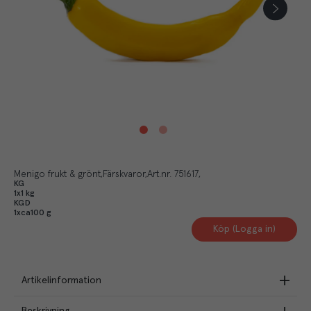
Menigo frukt & grönt
Färskvaror
Art.nr.
751617
KG
1x1 kg
KGD
1xca100 g
Köp (Logga in)
Artikelinformation