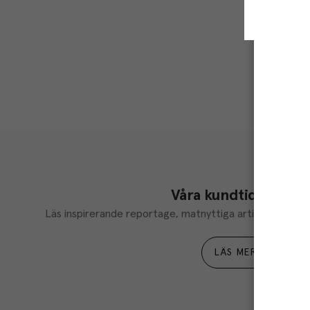
Våra kundtidningar
Läs inspirerande reportage, matnyttiga artiklar och ta d
LÄS MER