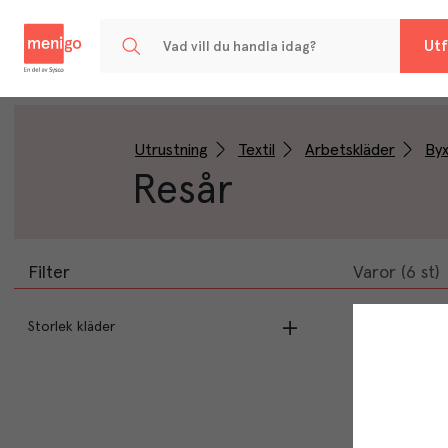
Menigo
Utf
Utrustning
Textil
Arbetskläder
By
Resår
Filter
Varor (6 st)
Storlek kläder
M
(
1
)
XL
(
1
)
L
(
1
)