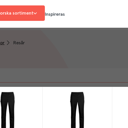
orska sortiment
Inspireras
xor
Resår