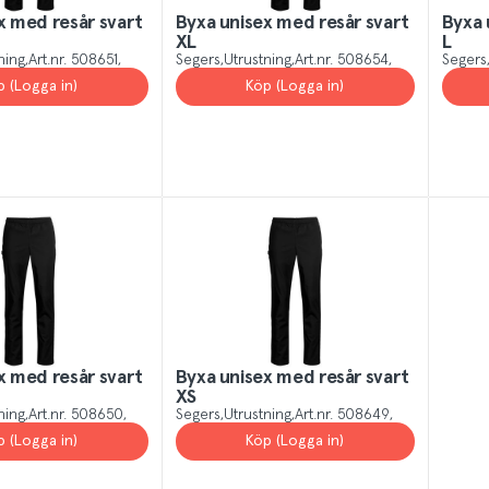
x med resår svart
Byxa unisex med resår svart
Byxa 
XL
L
ning
Art.nr.
508651
Segers
Utrustning
Art.nr.
508654
Segers
p (Logga in)
Köp (Logga in)
x med resår svart
Byxa unisex med resår svart
XS
ning
Art.nr.
508650
Segers
Utrustning
Art.nr.
508649
p (Logga in)
Köp (Logga in)