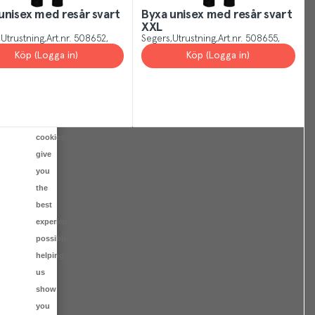
Just
unisex med resår svart
Byxa unisex med resår svart
like
XXL
other
Utrustning
Art.nr.
508652
Segers
Utrustning
Art.nr.
508655
sites,
Köp (Logga in)
Köp (Logga in)
we
use
cookies.
Our
cookies
give
you
the
best
experience
possible,
helping
us
show
you