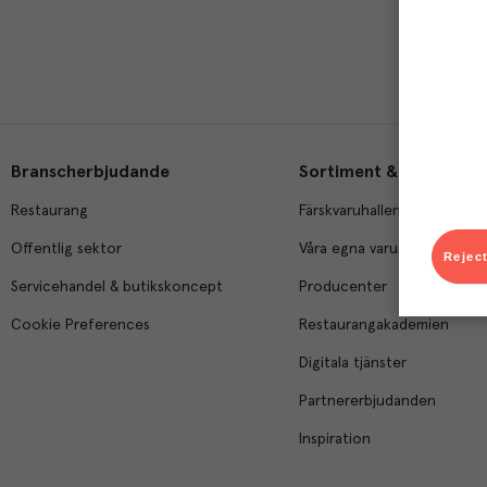
Branscherbjudande
Sortiment & tjänster
Restaurang
Färskvaruhallen
Offentlig sektor
Våra egna varumärken
Reject
Servicehandel & butikskoncept
Producenter
Cookie Preferences
Restaurangakademien
Digitala tjänster
Partnererbjudanden
Inspiration