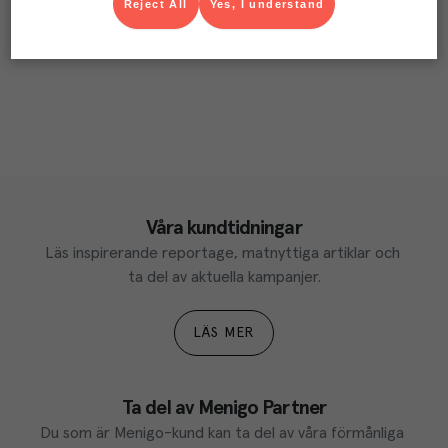
Reject All
Yes, I understand
Våra kundtidningar
Läs inspirerande reportage, matnyttiga artiklar och 
ta del av aktuella kampanjer.
LÄS MER
Ta del av Menigo Partner
Du som är Menigo-kund kan ta del av våra förmånliga 