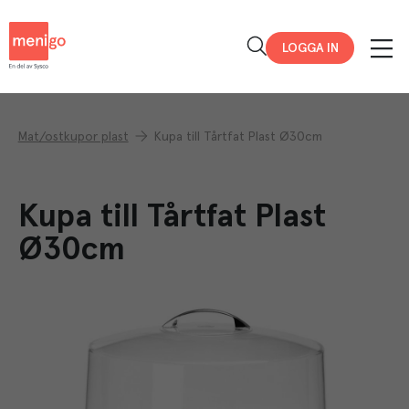
Menigo
LOGGA IN
Mat/ostkupor plast
Kupa till Tårtfat Plast Ø30cm
Kupa till Tårtfat Plast
Ø30cm