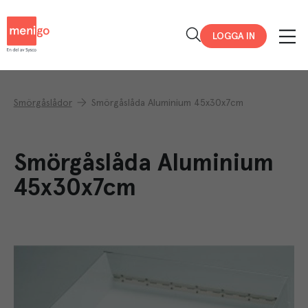
Menigo
LOGGA IN
Smörgåslådor
Smörgåslåda Aluminium 45x30x7cm
Smörgåslåda Aluminium
45x30x7cm