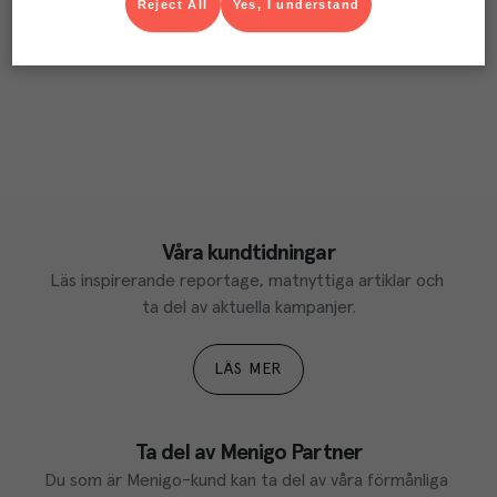
Reject All
Yes, I understand
Våra kundtidningar
Läs inspirerande reportage, matnyttiga artiklar och 
ta del av aktuella kampanjer.
LÄS MER
Ta del av Menigo Partner
Du som är Menigo-kund kan ta del av våra förmånliga 