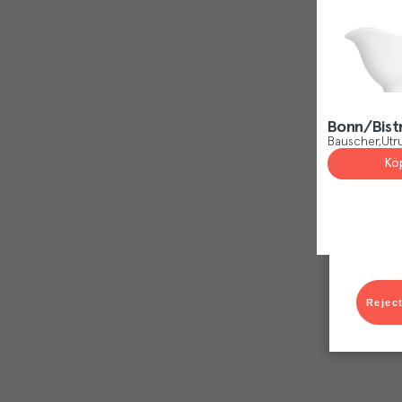
Bonn/Bistr
Bauscher
Utr
Kö
Reject