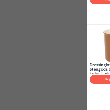
Dressingkr
Stengods 
Xantia
Utrustn
Kö