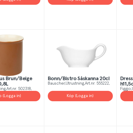
us Brun/Beige
Bonn/Bistro Såskanna 20cl
Dress
0,8L
Bauscher
Utrustning
Art.nr.
555222
h11,5
ing
Art.nr.
502318
Figgjo
p (Logga in)
Köp (Logga in)