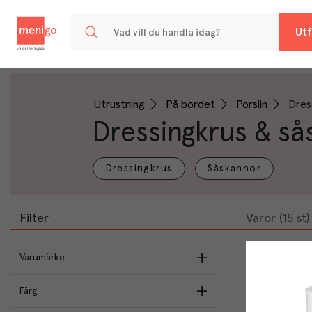
Menigo
Utf
Utrustning
På bordet
Porslin
Dres
Dressingkrus & s
Dressingkrus
Såskannor
Filter
Varor (15 st)
Varumärke
Menigos egna varor
(
4
)
Färg
EHG
(
4
)