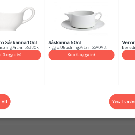
o Såskanna 10cl
Såskanna 50cl
Veron
ustning
Art.nr.
563807
Figgjo
Utrustning
Art.nr.
559098
Benedi
p (Logga in)
Köp (Logga in)
 All
Yes, I unde