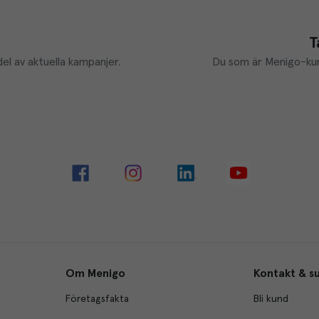
T
el av aktuella kampanjer.
Du som är Menigo-kun
Om Menigo
Kontakt & s
Företagsfakta
Bli kund