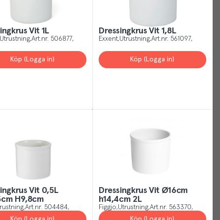
Your
Cookies
ingkrus Vit 1L
Dressingkrus Vit 1,8L
Utrustning
Art.nr.
506877
Exxent
Utrustning
Art.nr.
561097
Just
Köp (Logga in)
Köp (Logga in)
like
other
sites,
we
use
cookies.
Our
cookies
give
you
the
ingkrus Vit 0,5L
Dressingkrus Vit Ø16cm
best
5cm H9,8cm
h14,4cm 2L
experience
rustning
Art.nr.
504484
Figgjo
Utrustning
Art.nr.
563370
possible,
Köp (Logga in)
Köp (Logga in)