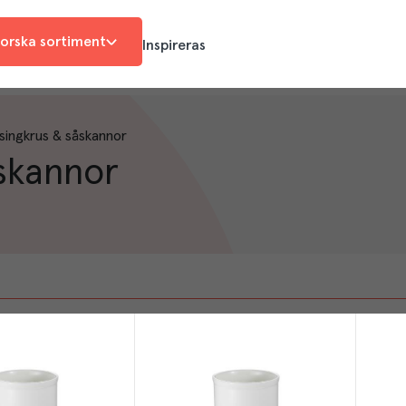
orska sortiment
Inspireras
singkrus & såskannor
åskannor