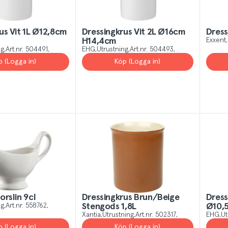
us Vit 1L Ø12,8cm
Dressingkrus Vit 2L Ø16cm
Dress
H14,4cm
Exxent
ng
Art.nr.
504491
EHG
Utrustning
Art.nr.
504493
p (Logga in)
Köp (Logga in)
orslin 9cl
Dressingkrus Brun/Beige
Dress
ng
Art.nr.
558762
Stengods 1,8L
Ø10,
Xantia
Utrustning
Art.nr.
502317
EHG
Ut
p (Logga in)
Köp (Logga in)