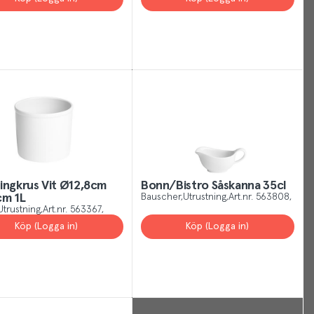
helping
us
show
you
more
of
what
is
relevant
and
useful
ingkrus Vit Ø12,8cm
Bonn/Bistro Såskanna 35cl
cm 1L
Bauscher
Utrustning
Art.nr.
563808
to
Utrustning
Art.nr.
563367
you.
Köp (Logga in)
Köp (Logga in)
You
can
manage
your
Cookies