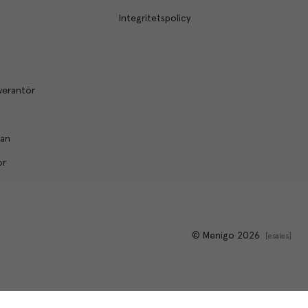
Integritetspolicy
verantör
lan
or
© Menigo 2026
[
esales
]