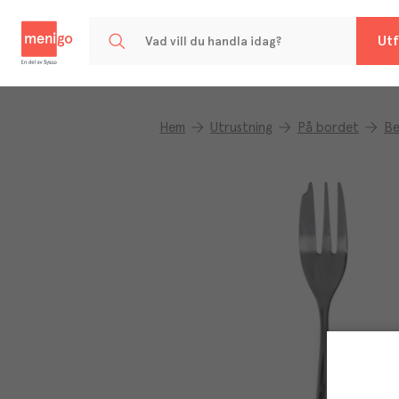
Menigo
Utf
Hem
Utrustning
På bordet
Be