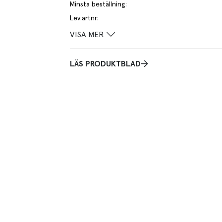
Minsta beställning
:
Lev.artnr
:
VISA MER
LÄS PRODUKTBLAD
terrätterna med vår högfunktionella bakelsegaffel i
framtagen för att dina gäster ska kunna ta sig igenom
 är utformad med tre tänder, där den till vänster har