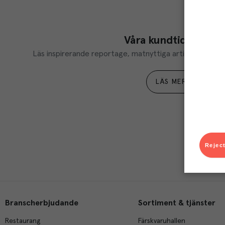
Våra kundtidningar
Läs inspirerande reportage, matnyttiga artiklar och ta d
LÄS MER
Reject
Branscherbjudande
Sortiment & tjänster
Restaurang
Färskvaruhallen