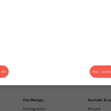
T
el av aktuella kampanjer.
Du som är Menigo-kun
 All
Yes, I unde
Om Menigo
Kontakt & s
Företagsfakta
Bli kund