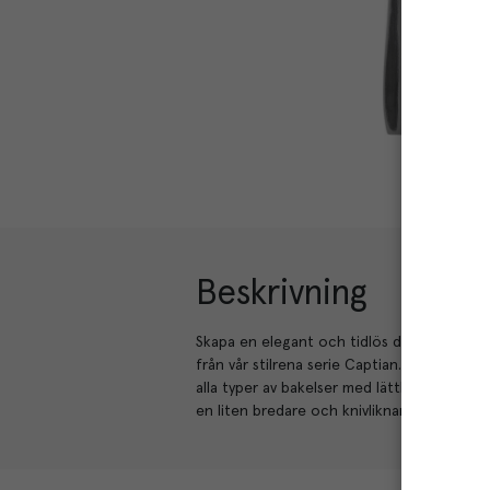
Beskrivning
Skapa en elegant och tidlös dukning för ef
från vår stilrena serie Captian. Speciellt 
alla typer av bakelser med lätthet. Gaffeln
en liten bredare och knivliknande form.