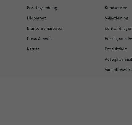
Företagsledning
Kundservice
Hållbarhet
Säljavdelning
Branschsamarbeten
Kontor & lager
Press & media
För dig som le
Karriär
Produktlarm
Autogiroanmä
Våra affärsvillk