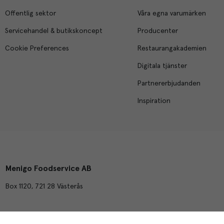
Offentlig sektor
Våra egna varumärken
Servicehandel & butikskoncept
Producenter
Cookie Preferences
Restaurangakademien
Digitala tjänster
Partnererbjudanden
Inspiration
Menigo Foodservice AB
Box 1120, 721 28 Västerås