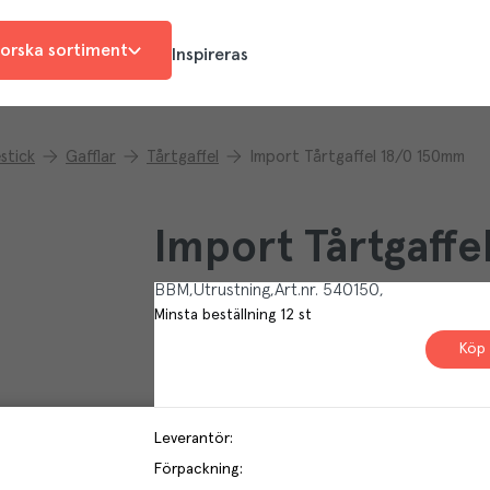
orska sortiment
Inspireras
stick
Gafflar
Tårtgaffel
Import Tårtgaffel 18/0 150mm
Import Tårtgaff
BBM
Utrustning
Art.nr.
540150
Minsta beställning
12
st
Köp 
Leverantör
:
Förpackning
: