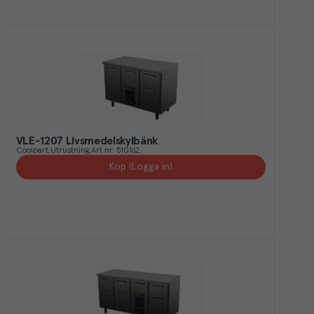
VLE-1207 Livsmedelskylbänk
Coolpart
Utrustning
Art.nr.
510162
Köp (Logga in)