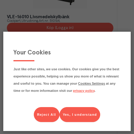
VLE-16010 Livsmedelskylbänk
Coolpart
Utrustning
Art.nr.
510164
Köp (Logga in)
Your Cookies
Just like other sites, we use cookies. Our cookies give you the best
experience possible, helping us show you more of what is relevant
and useful to you. You can manage your
Cookies Settings
at any
time or for more information visit our
privacy policy
.
VLE-20013 Livsmedelskylbänk
Coolpart
Utrustning
Art.nr.
510165
Reject All
Yes, I understand
Köp (Logga in)