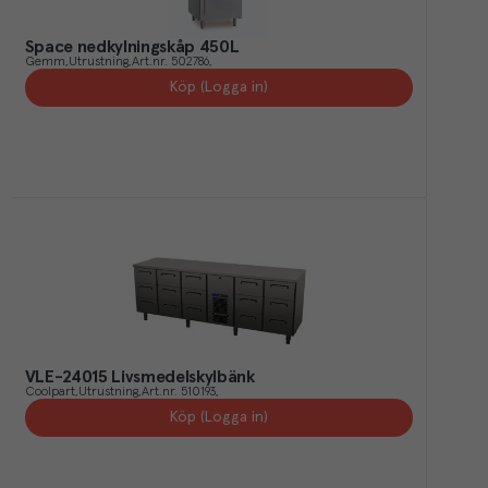
Space nedkylningskåp 450L
Gemm
Utrustning
Art.nr.
502786
Köp (Logga in)
VLE-24015 Livsmedelskylbänk
Coolpart
Utrustning
Art.nr.
510193
Köp (Logga in)