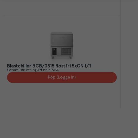
Blastchiller BCB/0515 Rostfri 5xGN 1/1
Gemm
Utrustning
Art.nr.
515634
Köp (Logga in)