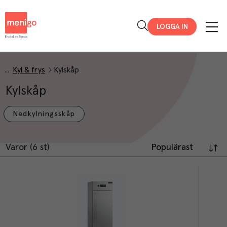
Menigo
LOGGA IN
Kyl & frys
Kylskåp
Kylskåp
Nedkylningsskåp
Varor (6 st)
Populärast